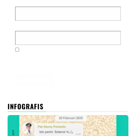
Email
*
Situs Web
Simpan nama, email, dan situs web saya pada
peramban ini untuk komentar saya berikutnya.
INFOGRAFIS