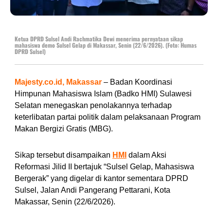
Ketua DPRD Sulsel Andi Rachmatika Dewi menerima pernyataan sikap
mahasiswa demo Sulsel Gelap di Makassar, Senin (22/6/2026). (Foto: Humas
DPRD Sulsel)
Majesty.co.id, Makassar
– Badan Koordinasi
Himpunan Mahasiswa Islam (Badko HMI) Sulawesi
Selatan menegaskan penolakannya terhadap
keterlibatan partai politik dalam pelaksanaan Program
Makan Bergizi Gratis (MBG).
Sikap tersebut disampaikan
HMI
dalam Aksi
Reformasi Jilid II bertajuk “Sulsel Gelap, Mahasiswa
Bergerak” yang digelar di kantor sementara DPRD
Sulsel, Jalan Andi Pangerang Pettarani, Kota
Makassar, Senin (22/6/2026).