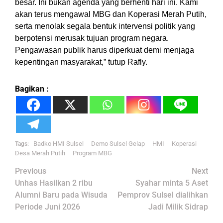
besar. Ini bukan agenda yang berhenti hari ini. Kami
akan terus mengawal MBG dan Koperasi Merah Putih,
serta menolak segala bentuk intervensi politik yang
berpotensi merusak tujuan program negara.
Pengawasan publik harus diperkuat demi menjaga
kepentingan masyarakat,” tutup Rafly.
Bagikan :
Badko HMI Sulsel
Demo Sulsel Gelap
HMI
Koperasi
Tags:
Desa Merah Putih
Program MBG
Post
Previous
Next
navigation
Unhas Hasilkan 2 ribu
Syahar minta 5 Aset
Alumni Baru pada Wisuda
Pemprov Sulsel dialihkan
Periode Juni 2026
Jadi Milik Sidrap