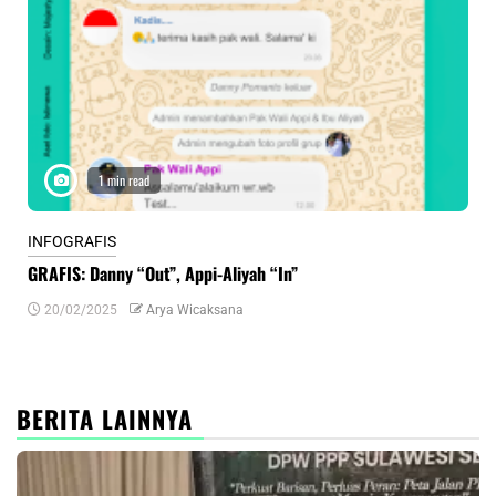
1 min read
INFOGRAFIS
INF
GRAFIS: Danny “Out”, Appi-Aliyah “In”
INF
20/02/2025
Arya Wicaksana
0
BERITA LAINNYA