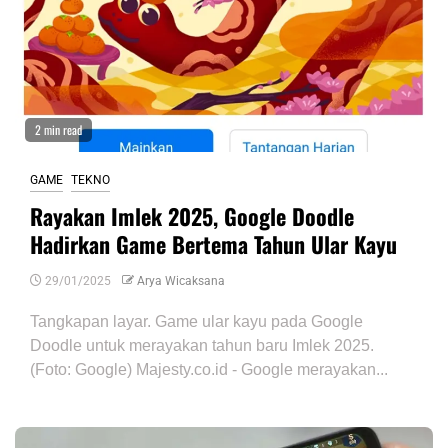
2 min read
GAME
TEKNO
Rayakan Imlek 2025, Google Doodle
Hadirkan Game Bertema Tahun Ular Kayu
29/01/2025
Arya Wicaksana
Tangkapan layar. Game ular kayu pada Google
Doodle untuk merayakan tahun baru Imlek 2025.
(Foto: Google) Majesty.co.id - Google merayakan...