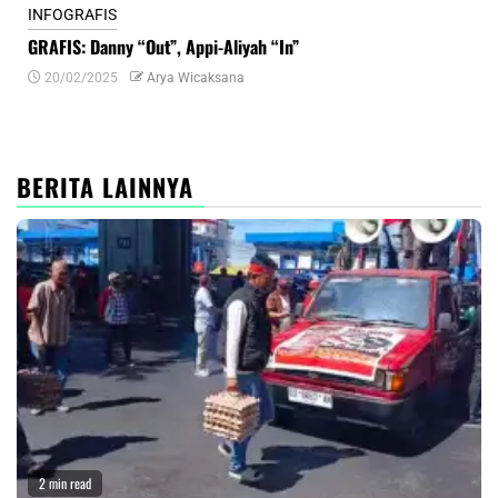
INFOGRAFIS
INF
GRAFIS: Danny “Out”, Appi-Aliyah “In”
INF
20/02/2025
Arya Wicaksana
0
BERITA LAINNYA
2 min read