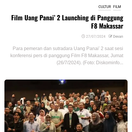
CULTUR
FILM
Film Uang Panai’ 2 Launching di Panggung
F8 Makassar
27/07/2024
Devan
Para pemeran dan sutradara Uang Panai' 2 saat sesi
konferensi pers di panggung Film F8 Makassar, Jumat
(26/7/2024). (Foto: Diskominfo...