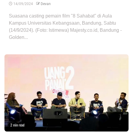
14/09/2024
Devan
Suasana casting pemain film "8 Sahabat" di Aula
Kampus Universitas Kebangsaan, Bandung, Sabtu
(14/9/2024). (Foto: Istimewa) Majesty.co.id, Bandung -
Golden...
2 min read