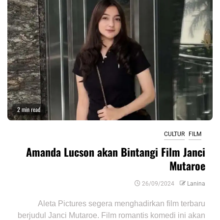
2 min read
CULTUR
FILM
Amanda Lucson akan Bintangi Film Janci
Mutaroe
26/09/2024
Lanina
Aleta Pictures segera menghadirkan film terbaru
berjudul Janci Mutaroe. Film romantis komedi ini akan