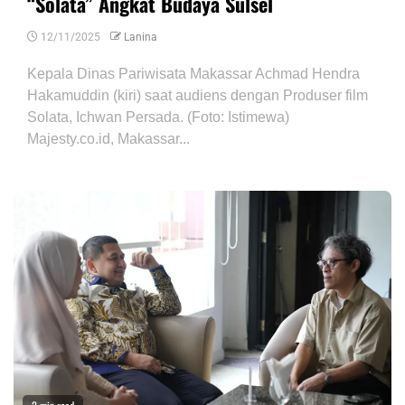
“Solata” Angkat Budaya Sulsel
12/11/2025
Lanina
Kepala Dinas Pariwisata Makassar Achmad Hendra
Hakamuddin (kiri) saat audiens dengan Produser film
Solata, Ichwan Persada. (Foto: Istimewa)
Majesty.co.id, Makassar...