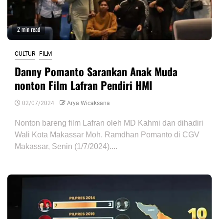
2 min read
CULTUR
FILM
Danny Pomanto Sarankan Anak Muda
nonton Film Lafran Pendiri HMI
02/07/2024
Arya Wicaksana
Nonton bareng film Lafran oleh MD Kahmi dan dihadiri
Wali Kota Makassar Moh. Ramdhan Pomanto di CGV
Makassar, Senin (1/7/2024)....