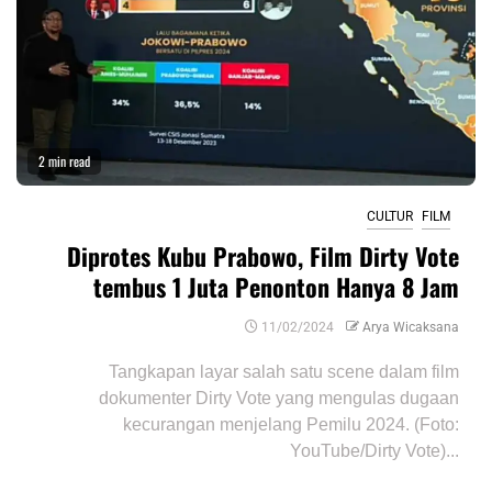
2 min read
CULTUR
FILM
Diprotes Kubu Prabowo, Film Dirty Vote
tembus 1 Juta Penonton Hanya 8 Jam
11/02/2024
Arya Wicaksana
Tangkapan layar salah satu scene dalam film
dokumenter Dirty Vote yang mengulas dugaan
kecurangan menjelang Pemilu 2024. (Foto:
YouTube/Dirty Vote)...