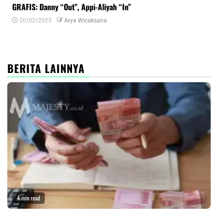
GRAFIS: Danny “Out”, Appi-Aliyah “In”
INF
20/02/2025
Arya Wicaksana
0
BERITA LAINNYA
4 min read