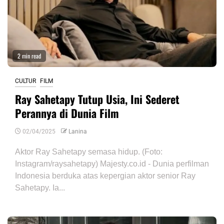
2 min read
CULTUR
FILM
Ray Sahetapy Tutup Usia, Ini Sederet
Perannya di Dunia Film
02/04/2025
Lanina
Aktor Ray Sahetapy semasa hidup. (Foto:
Instagram/raysahetapy) Majesty.co.id - Dunia perfilman
Indonesia berduka atas kepergian aktor senior Ray
Sahetapy. Ia...