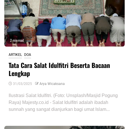
2 min read
ARTIKEL
DOA
Tata Cara Salat Idulfitri Beserta Bacaan
Lengkap
31/03/2025
Arya Wicaksana
Ilustrasi Salat Idulfitri. (Foto: Unsplash/Masjid Pogung
Raya) Majesty.co.id - Salat Idulfitri adalah ibadah
sunnah yang sangat dianjurkan bagi umat Islam...