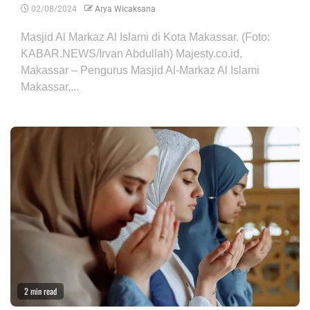
02/08/2024
Arya Wicaksana
Masjid Al Markaz Al Islami di Kota Makassar. (Foto:
KABAR.NEWS/Irvan Abdullah) Majesty.co.id,
Makassar – Pengurus Masjid Al-Markaz Al Islami
Makassar,...
2 min read