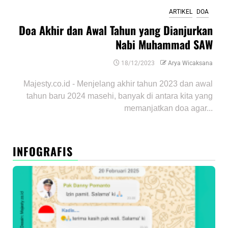
ARTIKEL
DOA
Doa Akhir dan Awal Tahun yang Dianjurkan
Nabi Muhammad SAW
18/12/2023
Arya Wicaksana
Majesty.co.id - Menjelang akhir tahun 2023 dan awal
tahun baru 2024 masehi, banyak di antara kita yang
memanjatkan doa agar...
INFOGRAFIS