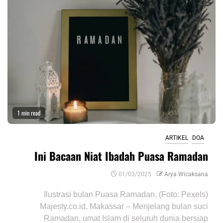
1 min read
ARTIKEL
DOA
Ini Bacaan Niat Ibadah Puasa Ramadan
01/03/2025
Arya Wicaksana
Ilustrasi bulan Puasa Ramadan. (Foto: Pexels)
Majesty.co.id, Makassar – Menjelang bulan suci
Ramadan, umat Islam di seluruh dunia bersiap