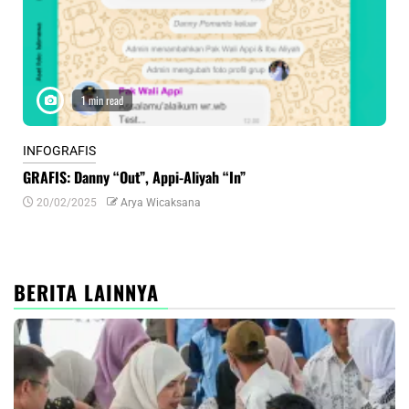
1 min read
INFOGRAFIS
INF
GRAFIS: Danny “Out”, Appi-Aliyah “In”
INF
20/02/2025
Arya Wicaksana
0
BERITA LAINNYA