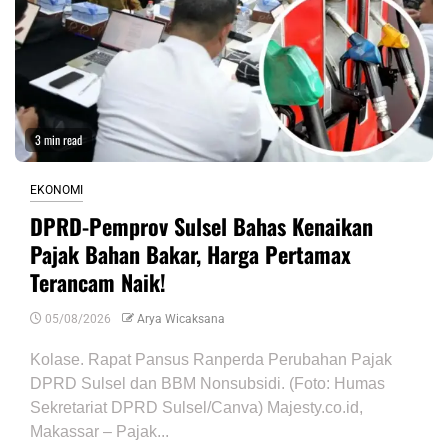
3 min read
EKONOMI
DPRD-Pemprov Sulsel Bahas Kenaikan
Pajak Bahan Bakar, Harga Pertamax
Terancam Naik!
05/08/2026
Arya Wicaksana
Kolase. Rapat Pansus Ranperda Perubahan Pajak
DPRD Sulsel dan BBM Nonsubsidi. (Foto: Humas
Sekretariat DPRD Sulsel/Canva) Majesty.co.id,
Makassar – Pajak...