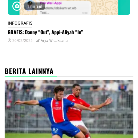
1 min read
INFOGRAFIS
INF
GRAFIS: Danny “Out”, Appi-Aliyah “In”
INF
20/02/2025
Arya Wicaksana
0
BERITA LAINNYA