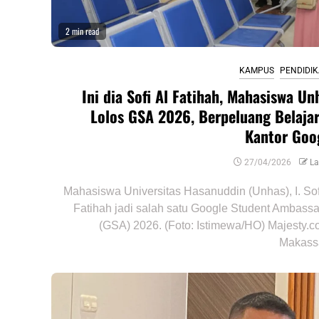
2 min read
KAMPUS
PENDIDI
Ini dia Sofi Al Fatihah, Mahasiswa Un
Lolos GSA 2026, Berpeluang Belajar
Kantor Goo
27/04/2026
La
Mahasiswa Universitas Hasanuddin (Unhas), I. Sof
Fatihah jadi salah satu Google Student Ambass
(GSA) 2026. (Foto: Istimewa/HO) Majesty.co
Makassa