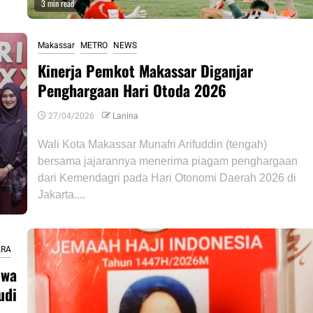
3 min read
Makassar
METRO
NEWS
Kinerja Pemkot Makassar Diganjar
Penghargaan Hari Otoda 2026
27/04/2026
Lanina
Wali Kota Makassar Munafri Arifuddin (tengah)
bersama jajarannya menerima piagam penghargaan
dari Kemendagri pada Hari Otonomi Daerah 2026 di
Jakarta....
ARA
owa
udi