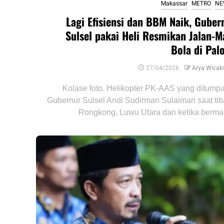
Makassar
METRO
NE
Lagi Efisiensi dan BBM Naik, Guber
Sulsel pakai Heli Resmikan Jalan-M
Bola di Pal
27/04/2026
Arya Wicak
Kolase foto. Helikopter PK-AAS yang ditump
Gubernur Sulsel Andi Sudirman Sulaiman saat tib
Rongkong, Luwu Utara dan ketika bermai