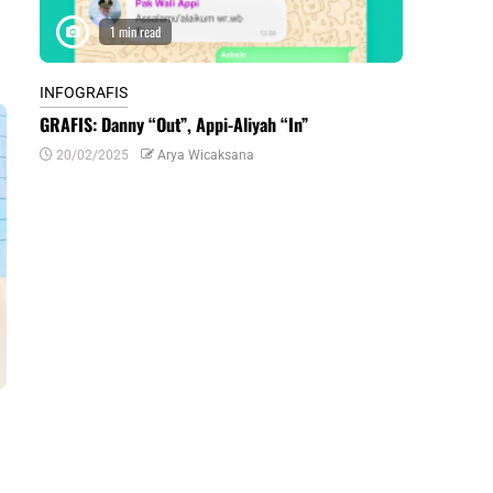
1 min read
1 m
INFOGRAFIS
INFOGRAFIS
GRAFIS: Danny “Out”, Appi-Aliyah “In”
INFOGRAFIS:
Daerah di Su
20/02/2025
Arya Wicaksana
07/07/2024