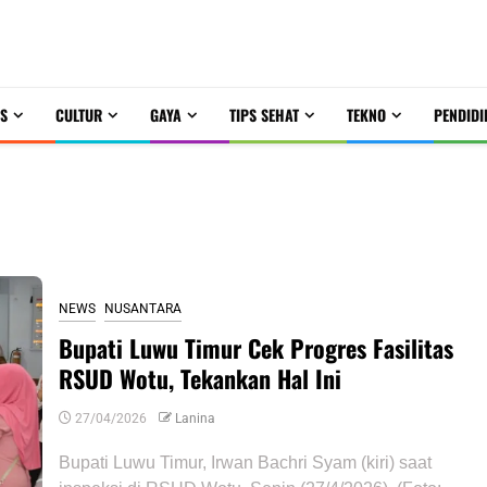
S
CULTUR
GAYA
TIPS SEHAT
TEKNO
PENDIDI
NEWS
NUSANTARA
Bupati Luwu Timur Cek Progres Fasilitas
RSUD Wotu, Tekankan Hal Ini
27/04/2026
Lanina
Bupati Luwu Timur, Irwan Bachri Syam (kiri) saat