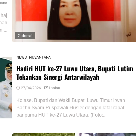
sana
nhaj
maah
,...
2 min read
NEWS
NUSANTARA
Hadiri HUT ke-27 Luwu Utara, Bupati Lutim
Tekankan Sinergi Antarwilayah
27/04/2026
Lanina
Kolase. Bupati dan Wakil Bupati Luwu Timur Irwan
Bachri Syam-Puspawati Husler dengan latar rapat
paripurna HUT ke-27 Luwu Utara. (Foto:...