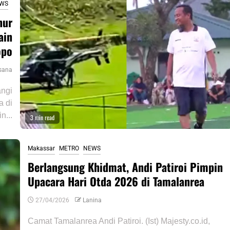
WS
nur
ain
opo
sana
angi
a di
n...
3 min read
Makassar
METRO
NEWS
Berlangsung Khidmat, Andi Patiroi Pimpin
Upacara Hari Otda 2026 di Tamalanrea
27/04/2026
Lanina
Camat Tamalanrea Andi Patiroi. (Ist) Majesty.co.id,