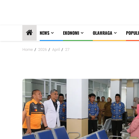
NEWS
EKONOMI
OLAHRAGA
POPULI
Home
2026
April
27
Hari:
27 April 2026