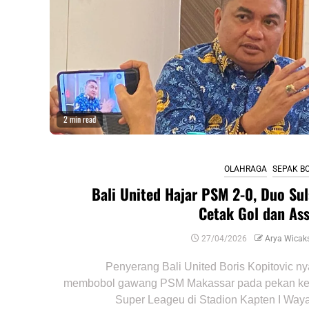
2 min read
OLAHRAGA
SEPAK B
Bali United Hajar PSM 2-0, Duo Sul
Cetak Gol dan Ass
27/04/2026
Arya Wicak
Penyerang Bali United Boris Kopitovic ny
membobol gawang PSM Makassar pada pekan ke
Super Leageu di Stadion Kapten I Waya