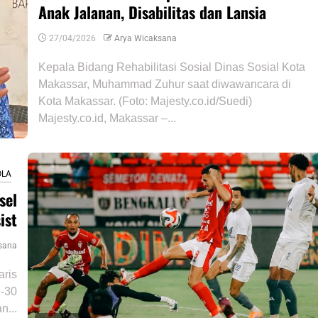
Anak Jalanan, Disabilitas dan Lansia
27/04/2026
Arya Wicaksana
Kepala Bidang Rehabilitasi Sosial Dinas Sosial Kota
Makassar, Muhammad Zuhur saat diwawancara di
Kota Makassar. (Foto: Majesty.co.id/Suedi)
Majesty.co.id, Makassar –...
OLA
sel
ist
sana
aris
-30
n...