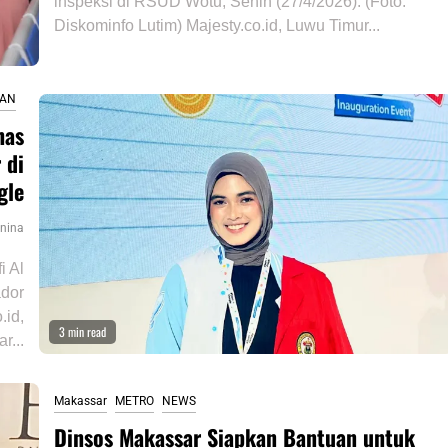
inspeksi di RSUD Wotu, Senin (27/4/2026). (Foto:
Diskominfo Lutim) Majesty.co.id, Luwu Timur...
KAN
has
 di
gle
nina
i Al
ador
.id,
3 min read
r...
Makassar
METRO
NEWS
Dinsos Makassar Siapkan Bantuan untuk