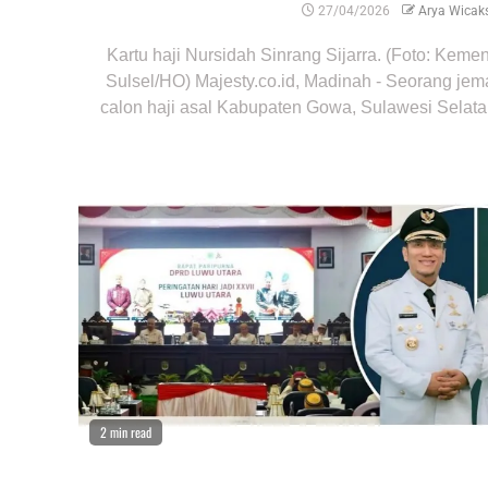
27/04/2026
Arya Wicak
Kartu haji Nursidah Sinrang Sijarra. (Foto: Keme
Sulsel/HO) Majesty.co.id, Madinah - Seorang je
calon haji asal Kabupaten Gowa, Sulawesi Selatan
2 min read