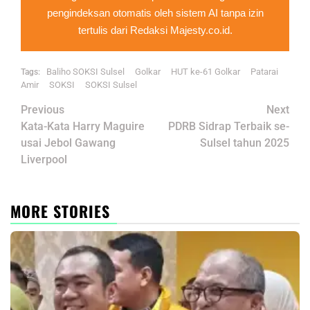
pengindeksan otomatis oleh sistem AI tanpa izin
tertulis dari Redaksi Majesty.co.id.
Baliho SOKSI Sulsel
Golkar
HUT ke-61 Golkar
Patarai
Tags:
Amir
SOKSI
SOKSI Sulsel
Post
Previous
Next
navigation
Kata-Kata Harry Maguire
PDRB Sidrap Terbaik se-
usai Jebol Gawang
Sulsel tahun 2025
Liverpool
MORE STORIES