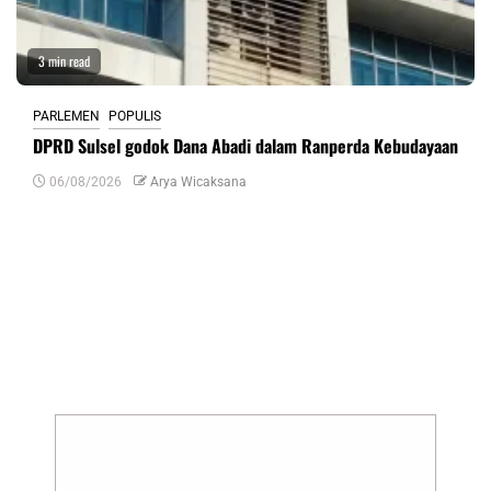
3 min read
PARLEMEN
POPULIS
DPRD Sulsel godok Dana Abadi dalam Ranperda Kebudayaan
06/08/2026
Arya Wicaksana
Tinggalkan Balasan
Alamat email Anda tidak akan dipublikasikan.
Ruas yang wajib ditandai
*
Komentar
*