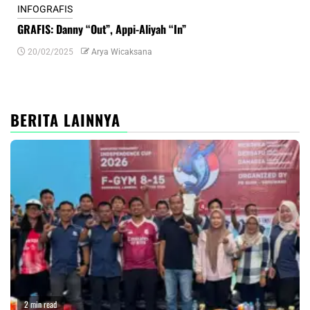
INFOGRAFIS
INF
GRAFIS: Danny “Out”, Appi-Aliyah “In”
INF
20/02/2025
Arya Wicaksana
0
BERITA LAINNYA
2 min read