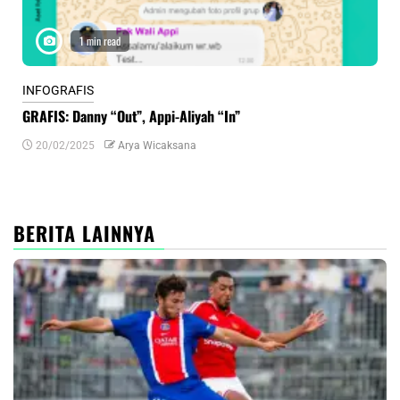
1 min read
INFOGRAFIS
INF
GRAFIS: Danny “Out”, Appi-Aliyah “In”
INF
20/02/2025
Arya Wicaksana
0
BERITA LAINNYA