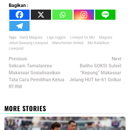
Bagikan :
Harry Maguire
Liga Inggris
Liverpol Vs MU
Maguire
Tags:
Jebol Gawang Liverpool
Manchester United
MU Kalahkan
Liverpool
Post
Previous
Next
navigation
Sekcam Tamalanrea
Baliho SOKSI Sulsel
Makassar Sosialisasikan
“Kepung” Makassar
Tata Cara Pemilihan Ketua
Jelang HUT ke-61 Golkar
RT-RW
MORE STORIES