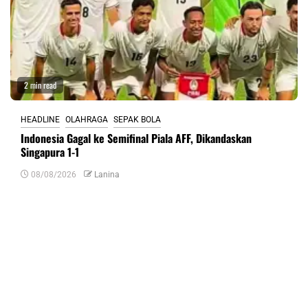
2 min read
HEADLINE
OLAHRAGA
SEPAK BOLA
Indonesia Gagal ke Semifinal Piala AFF, Dikandaskan
Singapura 1-1
08/08/2026
Lanina
Tinggalkan Balasan
Alamat email Anda tidak akan dipublikasikan.
Ruas yang wajib ditandai
*