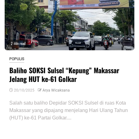
2 min read
POPULIS
Baliho SOKSI Sulsel “Kepung” Makassar
Jelang HUT ke-61 Golkar
20/10/2025
Arya Wicaksana
Salah satu baliho Depidar SOKSI Sulsel di ruas Kota
Makassar yang dipajang menjelang Hari Ulang Tahun
(HUT) ke-61 Partai Golkar....