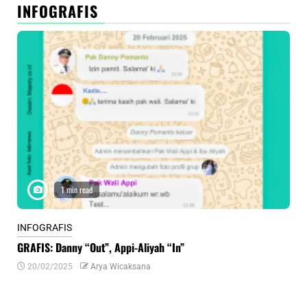
INFOGRAFIS
1 min read
INFOGRAFIS
INF
GRAFIS: Danny “Out”, Appi-Aliyah “In”
INF
20/02/2025
Arya Wicaksana
0