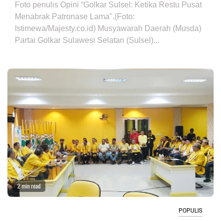
Foto penulis Opini “Golkar Sulsel: Ketika Restu Pusat
Menabrak Patronase Lama".(Foto:
Istimewa/Majesty.co.id) Musyawarah Daerah (Musda)
Partai Golkar Sulawesi Selatan (Sulsel)...
2 min read
POPULIS