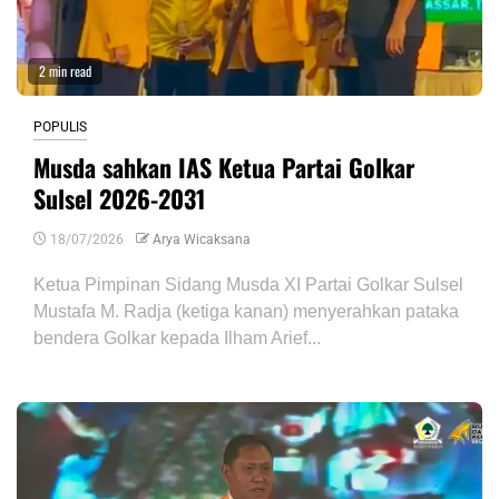
2 min read
POPULIS
Musda sahkan IAS Ketua Partai Golkar
Sulsel 2026-2031
18/07/2026
Arya Wicaksana
Ketua Pimpinan Sidang Musda XI Partai Golkar Sulsel
Mustafa M. Radja (ketiga kanan) menyerahkan pataka
bendera Golkar kepada Ilham Arief...