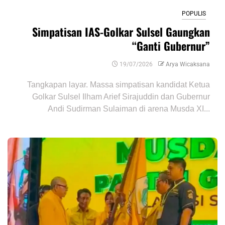
POPULIS
Simpatisan IAS-Golkar Sulsel Gaungkan
“Ganti Gubernur”
19/07/2026
Arya Wicaksana
Tangkapan layar. Massa simpatisan kandidat Ketua
Golkar Sulsel Ilham Arief Sirajuddin dan Gubernur
Andi Sudirman Sulaiman di arena Musda XI...