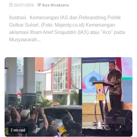
20/07/2026
Arya Wicaksana
Ilustrasi. Kemenangan IAS dan Rebrandring Politik
Golkar Sulsel. (Foto: Majesty.co.id) Kemenangan
aklamasi Ilham Arief Sirajuddin (IAS) atau "Aco" pada
Musyawarah...
2 min read