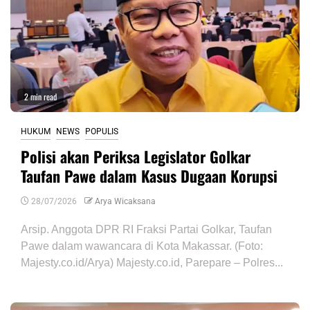
2 min read
HUKUM
NEWS
POPULIS
Polisi akan Periksa Legislator Golkar
Taufan Pawe dalam Kasus Dugaan Korupsi
28/07/2026
Arya Wicaksana
Arsip. Anggota DPR RI Fraksi Partai Golkar, Taufan
Pawe dalam wawancara di Kota Makassar. (Foto:
Majesty.co.id/Arya) Majesty.co.id, Parepare – Polres...