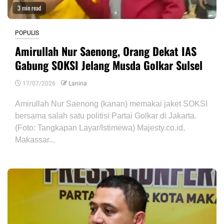
3 min read
POPULIS
Amirullah Nur Saenong, Orang Dekat IAS
Gabung SOKSI Jelang Musda Golkar Sulsel
17/07/2026
Lanina
Amirullah Nur Saenong (kanan) memakai jaket SOKSI
bersama salah satu politisi Partai Golkar di Jakarta.
(Foto: Tangkapan Layar/Istimewa) Majesty.co.id,
Makassar...