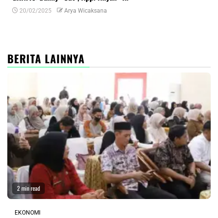
20/02/2025
Arya Wicaksana
0
BERITA LAINNYA
2 min read
EKONOMI