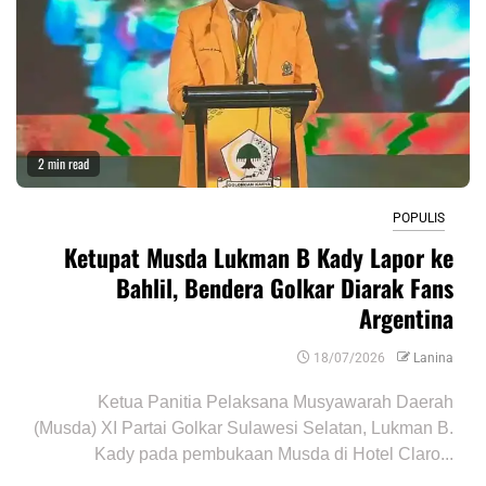
2 min read
POPULIS
Ketupat Musda Lukman B Kady Lapor ke
Bahlil, Bendera Golkar Diarak Fans
Argentina
18/07/2026
Lanina
Ketua Panitia Pelaksana Musyawarah Daerah
(Musda) XI Partai Golkar Sulawesi Selatan, Lukman B.
Kady pada pembukaan Musda di Hotel Claro...