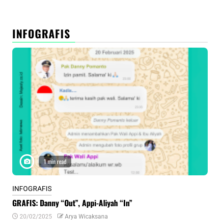
INFOGRAFIS
1 min read
INFOGRAFIS
INF
GRAFIS: Danny “Out”, Appi-Aliyah “In”
INF
20/02/2025
Arya Wicaksana
0