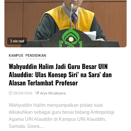
3 min read
KAMPUS
PENDIDIKAN
Wahyuddin Halim Jadi Guru Besar UIN
Alauddin: Ulas Konsep Siri’ na Sara’ dan
Alasan Terlambat Profesor
28/04/2026
Arya Wicaksana
Wahyuddin Halim menyampaikan pidato saat
dikukuhkan sebagai guru besar bidang Antropologi
Agama UIN Alauddin di Kampus UIN Alauddin,
Samata, Gowa,...