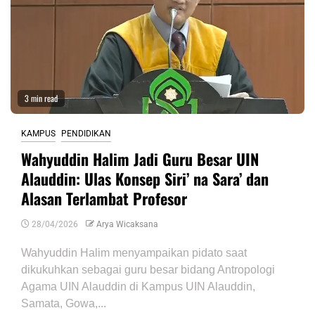
3 min read
KAMPUS
PENDIDIKAN
Wahyuddin Halim Jadi Guru Besar UIN
Alauddin: Ulas Konsep Siri’ na Sara’ dan
Alasan Terlambat Profesor
28/04/2026
Arya Wicaksana
Wahyuddin Halim menyampaikan pidato saat
dikukuhkan sebagai guru besar bidang Antropologi
Agama UIN Alauddin di Kampus UIN Alauddin,
Samata, Gowa,...