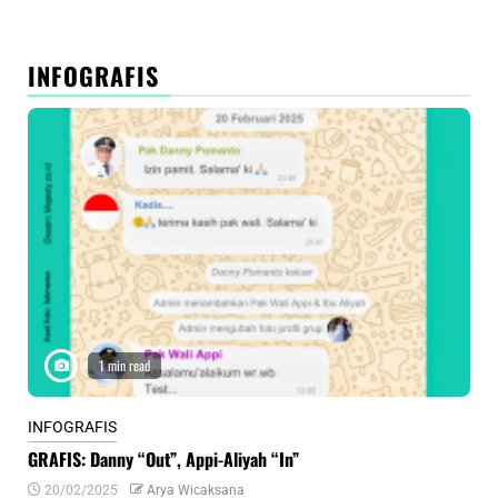
INFOGRAFIS
1 min read
INFOGRAFIS
INF
GRAFIS: Danny “Out”, Appi-Aliyah “In”
INF
20/02/2025
Arya Wicaksana
0