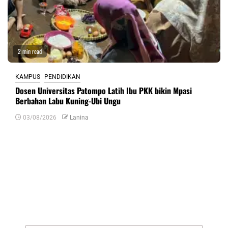
2 min read
KAMPUS
PENDIDIKAN
Dosen Universitas Patompo Latih Ibu PKK bikin Mpasi
Berbahan Labu Kuning-Ubi Ungu
03/08/2026
Lanina
Tinggalkan Balasan
Alamat email Anda tidak akan dipublikasikan.
Ruas yang wajib ditandai
*
Komentar
*