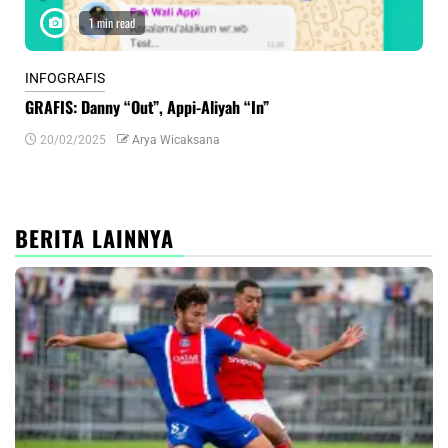
1 min read
INFOGRAFIS
INF
GRAFIS: Danny “Out”, Appi-Aliyah “In”
INF
20/02/2025
Arya Wicaksana
0
BERITA LAINNYA