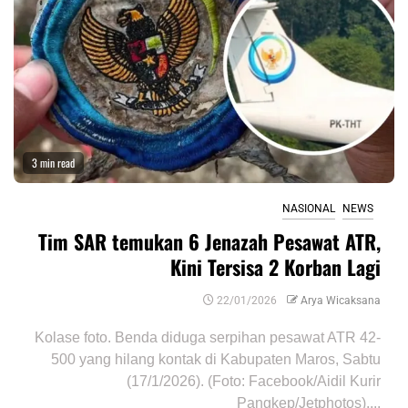
3 min read
NASIONAL
NEWS
Tim SAR temukan 6 Jenazah Pesawat ATR,
Kini Tersisa 2 Korban Lagi
22/01/2026
Arya Wicaksana
Kolase foto. Benda diduga serpihan pesawat ATR 42-
500 yang hilang kontak di Kabupaten Maros, Sabtu
(17/1/2026). (Foto: Facebook/Aidil Kurir
Pangkep/Jetphotos)....