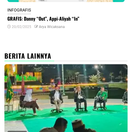
INFOGRAFIS
INF
GRAFIS: Danny “Out”, Appi-Aliyah “In”
INF
20/02/2025
Arya Wicaksana
0
BERITA LAINNYA