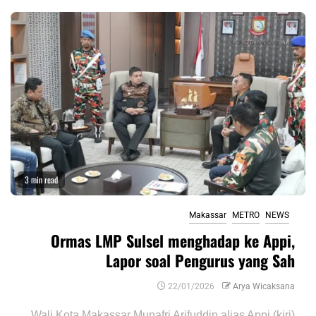
3 min read
Makassar
METRO
NEWS
Ormas LMP Sulsel menghadap ke Appi,
Lapor soal Pengurus yang Sah
22/01/2026
Arya Wicaksana
Wali Kota Makassar Munafri Arifuddin alias Appi (kiri)