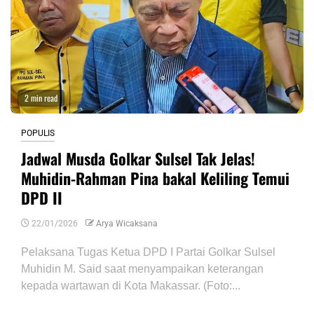
2 min read
POPULIS
Jadwal Musda Golkar Sulsel Tak Jelas!
Muhidin-Rahman Pina bakal Keliling Temui
DPD II
22/01/2026
Arya Wicaksana
Pelaksana Tugas Ketua DPD I Partai Golkar Sulsel
Muhidin M. Said saat menyampaikan keterangan
kepada wartawan di Kota Makassar. (Foto:...