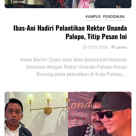
2 min read
KAMPUS
PENDIDIKAN
Ibas-Ani Hadiri Pelantikan Rektor Unanda
Palopo, Titip Pesan Ini
22/01/2026
Lanina
Irwan Bachri Syam alias Ibas (kedua kiri) berpose
bersama dengan Rekor Unanda Palopo Annas
Boceng pada pelantikan di Kota Palopo,...