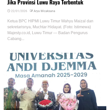
Jika Provinsi Luwu Raya Terbentuk
22/01/2026
Arya Wicaksana
Ketua BPC HIPMI Luwu Timur Wahyu Maizal dan
sekretarisnya, Muchtar Hidayat. (Foto: Istimewa)
Majesty.co.id, Luwu Timur — Badan Pengurus
Cabang...