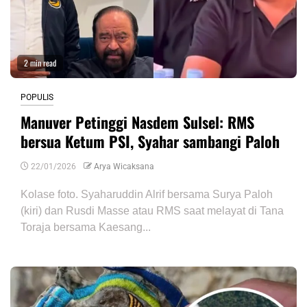
2 min read
POPULIS
Manuver Petinggi Nasdem Sulsel: RMS
bersua Ketum PSI, Syahar sambangi Paloh
22/01/2026
Arya Wicaksana
Kolase foto. Syaharuddin Alrif bersama Surya Paloh
(kiri) dan Rusdi Masse atau RMS saat melayat di Tana
Toraja bersama Kaesang...