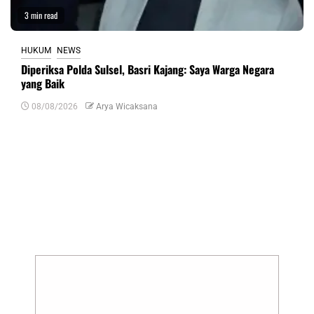
3 min read
HUKUM
NEWS
Diperiksa Polda Sulsel, Basri Kajang: Saya Warga Negara
yang Baik
08/08/2026
Arya Wicaksana
Tinggalkan Balasan
Alamat email Anda tidak akan dipublikasikan.
Ruas yang wajib ditandai
*
Komentar
*