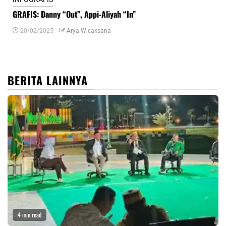
GRAFIS: Danny “Out”, Appi-Aliyah “In”
INF
20/02/2025
Arya Wicaksana
0
BERITA LAINNYA
4 min read