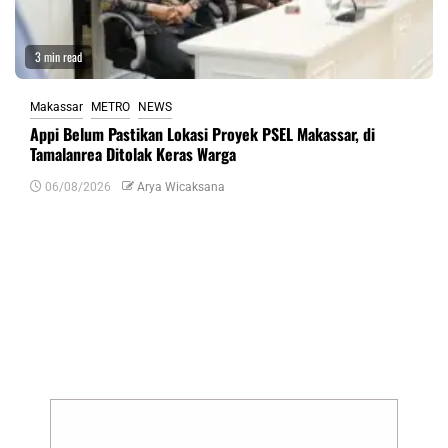
3 min read
Makassar
METRO
NEWS
Appi Belum Pastikan Lokasi Proyek PSEL Makassar, di
Tamalanrea Ditolak Keras Warga
06/08/2026
Arya Wicaksana
Tinggalkan Balasan
Alamat email Anda tidak akan dipublikasikan.
Ruas yang wajib ditandai
*
Komentar
*