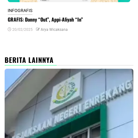
INFOGRAFIS
INF
GRAFIS: Danny “Out”, Appi-Aliyah “In”
INF
20/02/2025
Arya Wicaksana
0
BERITA LAINNYA