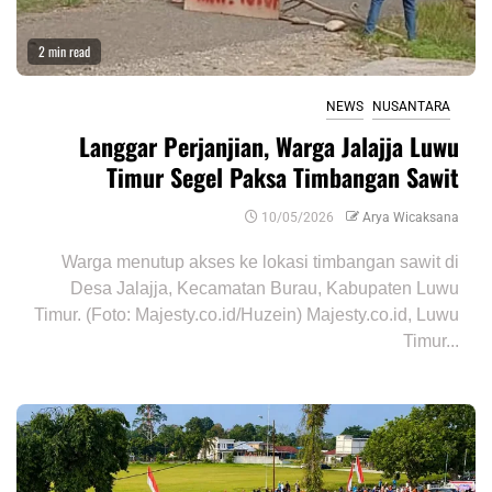
2 min read
NEWS
NUSANTARA
Langgar Perjanjian, Warga Jalajja Luwu
Timur Segel Paksa Timbangan Sawit
10/05/2026
Arya Wicaksana
Warga menutup akses ke lokasi timbangan sawit di
Desa Jalajja, Kecamatan Burau, Kabupaten Luwu
Timur. (Foto: Majesty.co.id/Huzein) Majesty.co.id, Luwu
Timur...