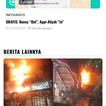
1 min read
INFOGRAFIS
INF
GRAFIS: Danny “Out”, Appi-Aliyah “In”
INF
20/02/2025
Arya Wicaksana
0
BERITA LAINNYA