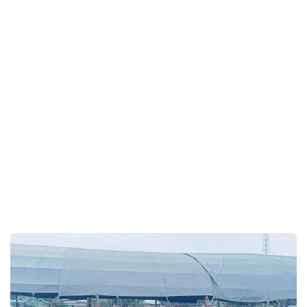
Burau