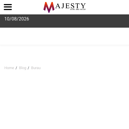
Skip
10/08/2026
to
content
Home
Blog
Burau