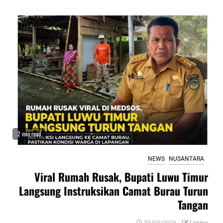
2 min read
NEWS
NUSANTARA
Viral Rumah Rusak, Bupati Luwu Timur
Langsung Instruksikan Camat Burau Turun
Tangan