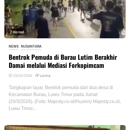
2 min read
NEWS
NUSANTARA
Bentrok Pemuda di Burau Lutim Berakhir
Damai melalui Mediasi Forkopimcam
25/03/2026
Lanina
Tangkapan layar. Bentrok pemuda dari dua desa di
Kecamatan Burau, Luwu Timur pada Jumat
(20/3/2026). (Foto: Majesty.co.id/Huzein) Majesty.co.id,
Luwu Timur...