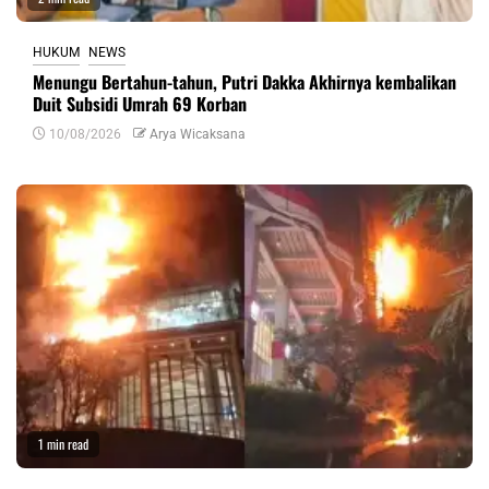
HUKUM
NEWS
Menungu Bertahun-tahun, Putri Dakka Akhirnya kembalikan
Duit Subsidi Umrah 69 Korban
10/08/2026
Arya Wicaksana
1 min read