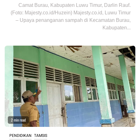
Camat Burau, Kabupaten Luwu Timur, Darlin Rauf.
(Foto: Majesty.co.id/Huzein) Majesty.co.id, Luwu Timur
– Upaya penanganan sampah di Kecamatan Burau,
Kabupaten...
2 min read
PENDIDIKAN
TAMSIS