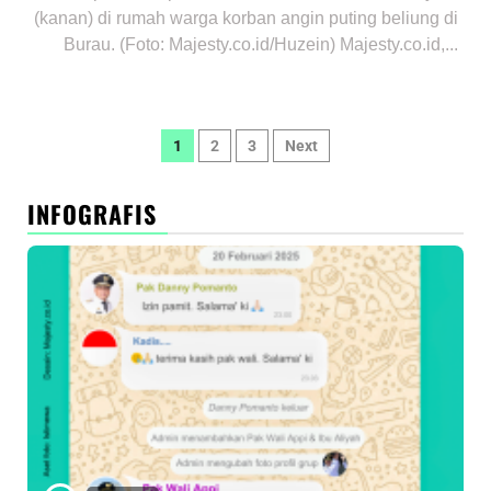
(kanan) di rumah warga korban angin puting beliung di
Burau. (Foto: Majesty.co.id/Huzein) Majesty.co.id,...
Paginasi
1
2
3
Next
pos
INFOGRAFIS