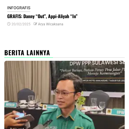
INFOGRAFIS
INF
GRAFIS: Danny “Out”, Appi-Aliyah “In”
INF
20/02/2025
Arya Wicaksana
0
BERITA LAINNYA