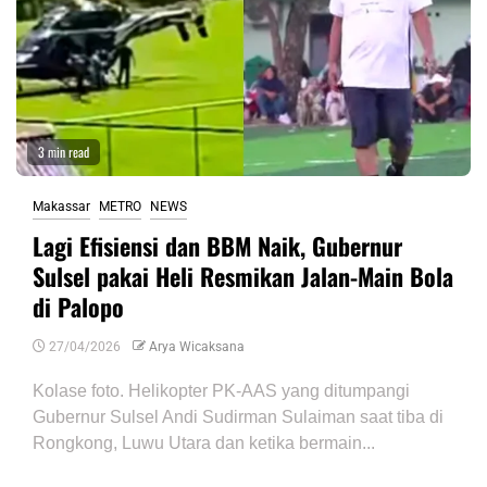
3 min read
Makassar
METRO
NEWS
Lagi Efisiensi dan BBM Naik, Gubernur
Sulsel pakai Heli Resmikan Jalan-Main Bola
di Palopo
27/04/2026
Arya Wicaksana
Kolase foto. Helikopter PK-AAS yang ditumpangi
Gubernur Sulsel Andi Sudirman Sulaiman saat tiba di
Rongkong, Luwu Utara dan ketika bermain...