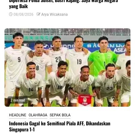
Diperiksa Polda Sulsel, Basri Kajang: Saya Warga Negara
yang Baik
08/08/2026
Arya Wicaksana
2 min read
HEADLINE
OLAHRAGA
SEPAK BOLA
Indonesia Gagal ke Semifinal Piala AFF, Dikandaskan
Singapura 1-1