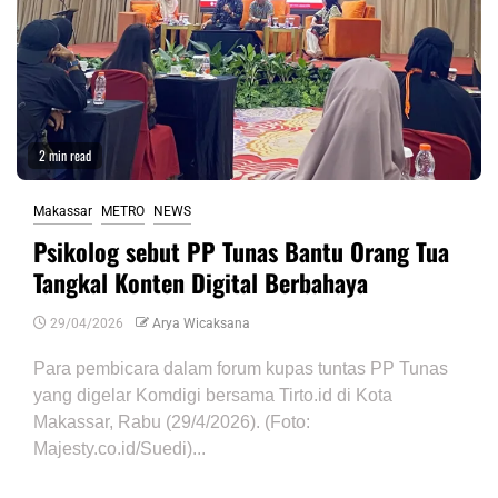
2 min read
Makassar
METRO
NEWS
Psikolog sebut PP Tunas Bantu Orang Tua
Tangkal Konten Digital Berbahaya
29/04/2026
Arya Wicaksana
Para pembicara dalam forum kupas tuntas PP Tunas
yang digelar Komdigi bersama Tirto.id di Kota
Makassar, Rabu (29/4/2026). (Foto:
Majesty.co.id/Suedi)...