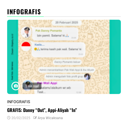
INFOGRAFIS
1 min read
INFOGRAFIS
INF
GRAFIS: Danny “Out”, Appi-Aliyah “In”
INF
20/02/2025
Arya Wicaksana
0