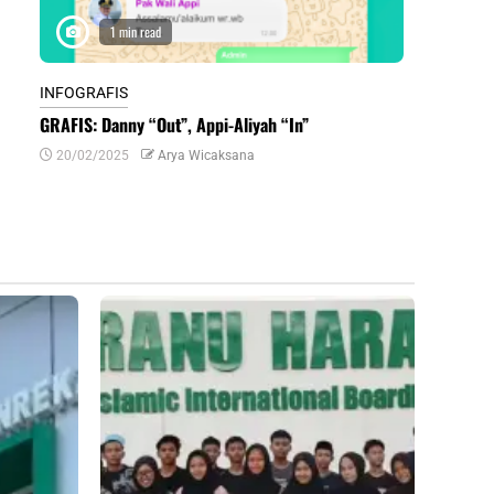
1 min read
1 m
INFOGRAFIS
INFOGRAFIS
GRAFIS: Danny “Out”, Appi-Aliyah “In”
INFOGRAFIS:
Daerah di Su
20/02/2025
Arya Wicaksana
07/07/2024