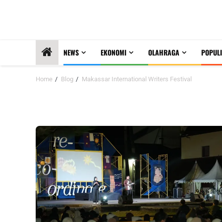
NEWS
EKONOMI
OLAHRAGA
POPULI
Home
Blog
Makassar International Writers Festival
Makassar International Write