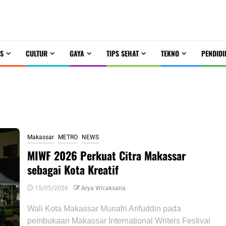
S
CULTUR
GAYA
TIPS SEHAT
TEKNO
PENDIDI
rs Festival
Makassar
METRO
NEWS
MIWF 2026 Perkuat Citra Makassar
sebagai Kota Kreatif
15/05/2026
Arya Wicaksana
Wali Kota Makassar Munafri Arifuddin pada
pembukaan Makassar International Writers Festival