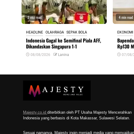
2 min read
4 min read
HEADLINE
OLAHRAGA
SEPAK BOLA
EKONOMI
Indonesia Gagal ke Semifinal Piala AFF,
Bapenda
Dikandaskan Singapura 1-1
Rp130 Mi
08/08/2026
Lanina
07/08/
Majesty.co.id
diterbitkan oleh PT Usaha Majesty Mencerahkan
Indonesia yang berbasis di Kota Makassar, Sulawesi Selatan.
Sesuai namanya, Majesty ingin menjadi media yang menyajika