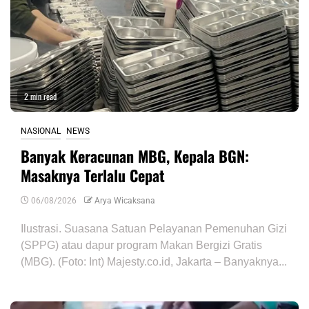
2 min read
NASIONAL
NEWS
Banyak Keracunan MBG, Kepala BGN:
Masaknya Terlalu Cepat
06/08/2026
Arya Wicaksana
Ilustrasi. Suasana Satuan Pelayanan Pemenuhan Gizi
(SPPG) atau dapur program Makan Bergizi Gratis
(MBG). (Foto: Int) Majesty.co.id, Jakarta – Banyaknya...