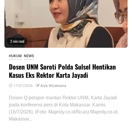
2 min read
HUKUM
NEWS
Dosen UNM Soroti Polda Sulsel Hentikan
Kasus Eks Rektor Karta Jayadi
17/07/2026
Arya Wicaksana
Dosen Q pelapor mantan Rektor UNM, Karta Jayadi
pada konferensi pers di Kota Makassar, Kamis
(16/7/2026). (Foto: Majesty.co.id/Ncas) Majesty.co.id,
Makassar...