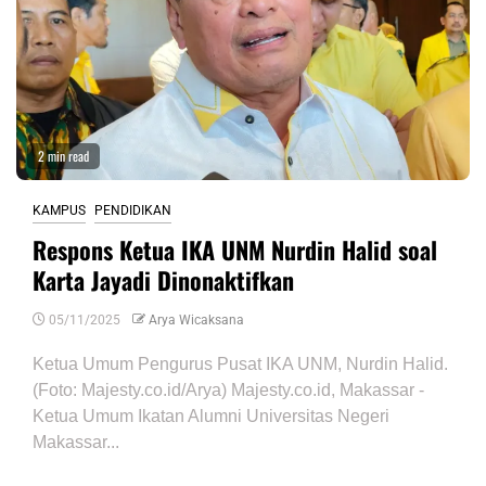
2 min read
KAMPUS
PENDIDIKAN
Respons Ketua IKA UNM Nurdin Halid soal
Karta Jayadi Dinonaktifkan
05/11/2025
Arya Wicaksana
Ketua Umum Pengurus Pusat IKA UNM, Nurdin Halid.
(Foto: Majesty.co.id/Arya) Majesty.co.id, Makassar -
Ketua Umum Ikatan Alumni Universitas Negeri
Makassar...