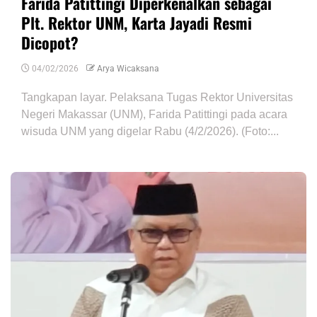
Farida Patittingi Diperkenalkan sebagai
Plt. Rektor UNM, Karta Jayadi Resmi
Dicopot?
04/02/2026
Arya Wicaksana
Tangkapan layar. Pelaksana Tugas Rektor Universitas
Negeri Makassar (UNM), Farida Patittingi pada acara
wisuda UNM yang digelar Rabu (4/2/2026). (Foto:...