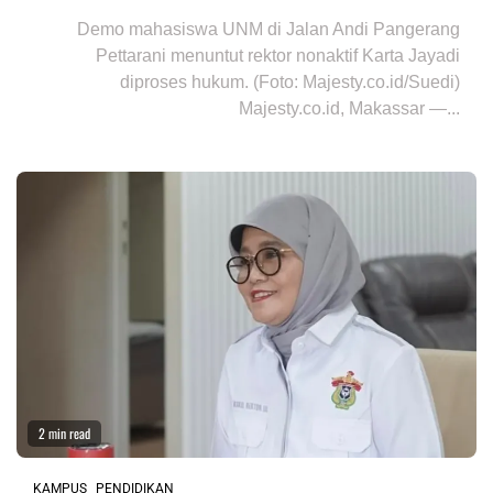
Demo mahasiswa UNM di Jalan Andi Pangerang
Pettarani menuntut rektor nonaktif Karta Jayadi
diproses hukum. (Foto: Majesty.co.id/Suedi)
Majesty.co.id, Makassar —...
2 min read
KAMPUS
PENDIDIKAN