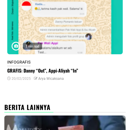
1 min read
INFOGRAFIS
INF
GRAFIS: Danny “Out”, Appi-Aliyah “In”
INF
20/02/2025
Arya Wicaksana
0
BERITA LAINNYA