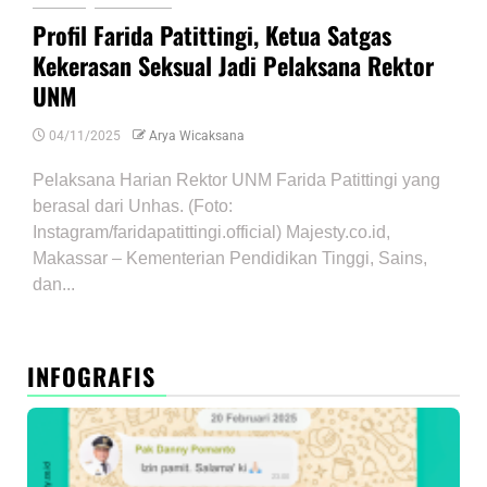
Profil Farida Patittingi, Ketua Satgas
Kekerasan Seksual Jadi Pelaksana Rektor
UNM
04/11/2025
Arya Wicaksana
Pelaksana Harian Rektor UNM Farida Patittingi yang
berasal dari Unhas. (Foto:
Instagram/faridapatittingi.official) Majesty.co.id,
Makassar – Kementerian Pendidikan Tinggi, Sains,
dan...
INFOGRAFIS