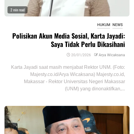
2 min read
HUKUM
NEWS
Polisikan Akun Media Sosial, Karta Jayadi:
Saya Tidak Perlu Dikasihani
20/01/2026
Arya Wicaksana
Karta Jayadi saat masih menjabat Rektor UNM. (Foto:
Majesty.co.id/Arya Wicaksana) Majesty.co.id,
Makassar - Rektor Universitas Negeri Makassar
(UNM) yang dinonaktifkan,...