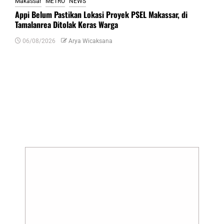
Makassar
METRO
NEWS
Appi Belum Pastikan Lokasi Proyek PSEL Makassar, di
Tamalanrea Ditolak Keras Warga
06/08/2026
Arya Wicaksana
Tinggalkan Balasan
Alamat email Anda tidak akan dipublikasikan.
Ruas yang wajib ditandai
*
Komentar
*