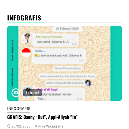
INFOGRAFIS
1 min read
INFOGRAFIS
INF
GRAFIS: Danny “Out”, Appi-Aliyah “In”
INF
20/02/2025
Arya Wicaksana
0