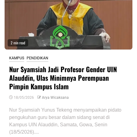
2 min read
KAMPUS
PENDIDIKAN
Nur Syamsiah Jadi Profesor Gender UIN
Alauddin, Ulas Minimnya Perempuan
Pimpin Kampus Islam
18/05/2026
Arya Wicaksana
Nur Syamsiah Yunus Tekeng menyampaikan pidato
pengukuhan guru besar dalam sidang senat di
Kampus UIN Alauddin, Samata, Gowa, Senin
(18/5/2026)....