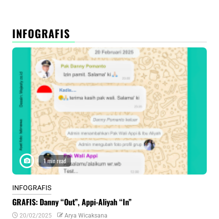
INFOGRAFIS
1 min read
INFOGRAFIS
INF
GRAFIS: Danny “Out”, Appi-Aliyah “In”
INF
20/02/2025
Arya Wicaksana
0