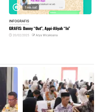
1 min read
1 m
INFOGRAFIS
INFOGRAFIS
GRAFIS: Danny “Out”, Appi-Aliyah “In”
INFOGRAFIS:
Daerah di Su
20/02/2025
Arya Wicaksana
07/07/2024