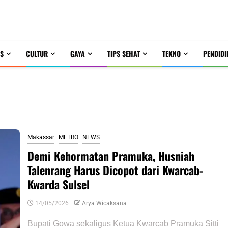
S
CULTUR
GAYA
TIPS SEHAT
TEKNO
PENDIDI
Makassar
METRO
NEWS
Demi Kehormatan Pramuka, Husniah
Talenrang Harus Dicopot dari Kwarcab-
Kwarda Sulsel
14/05/2026
Arya Wicaksana
Bupati Gowa sekaligus Ketua Kwarcab Pramuka Sitti