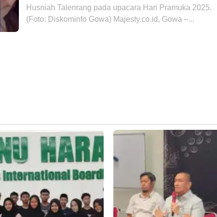
Husniah Talenrang pada upacara Hari Pramuka 2025.
(Foto: Diskominfo Gowa) Majesty.co.id, Gowa –...