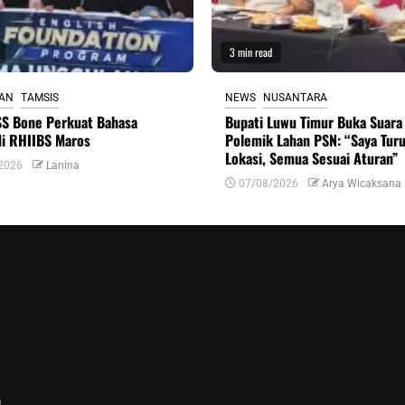
3 min read
KAN
TAMSIS
NEWS
NUSANTARA
S Bone Perkuat Bahasa
Bupati Luwu Timur Buka Suara 
di RHIIBS Maros
Polemik Lahan PSN: “Saya Tur
Lokasi, Semua Sesuai Aturan”
2026
Lanina
07/08/2026
Arya Wicaksana
n