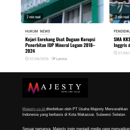
2 min read
2 min read
HUKUM
NEWS
PENDIDI
Kejari Enrekang Usut Dugaan Korupsi
SMA KKS
Penerbitan IUP Mineral Logam 2018–
Inggris 
2024
07/08/
07/08/2026
Lanina
Majesty.co.id
diterbitkan oleh PT Usaha Majesty Mencerahkan
Indonesia yang berbasis di Kota Makassar, Sulawesi Selatan.
Sesuai namanya, Majesty ingin menjadi media yang menyajika