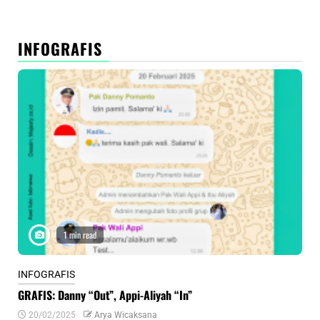
INFOGRAFIS
1 min read
INFOGRAFIS
INF
GRAFIS: Danny “Out”, Appi-Aliyah “In”
INF
20/02/2025
Arya Wicaksana
0