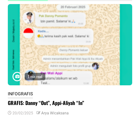
1 min read
INFOGRAFIS
INF
GRAFIS: Danny “Out”, Appi-Aliyah “In”
INF
20/02/2025
Arya Wicaksana
0