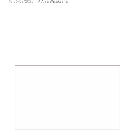
06/08/2026
Arya Wicaksana
Tinggalkan Balasan
Alamat email Anda tidak akan dipublikasikan.
Ruas yang wajib ditandai
*
Komentar
*