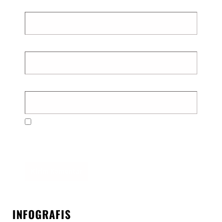
Nama
*
Email
*
Situs Web
Simpan nama, email, dan situs web saya pada
peramban ini untuk komentar saya berikutnya.
INFOGRAFIS