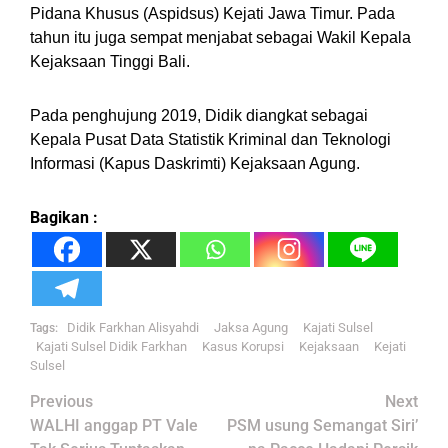
Pidana Khusus (Aspidsus) Kejati Jawa Timur. Pada
tahun itu juga sempat menjabat sebagai Wakil Kepala
Kejaksaan Tinggi Bali.
Pada penghujung 2019, Didik diangkat sebagai
Kepala Pusat Data Statistik Kriminal dan Teknologi
Informasi (Kapus Daskrimti) Kejaksaan Agung.
Bagikan :
Didik Farkhan Alisyahdi
Jaksa Agung
Kajati Sulsel
Tags:
Kajati Sulsel Didik Farkhan
Kasus Korupsi
Kejaksaan
Kejati
Sulsel
Post
Previous
Next
navigation
WALHI anggap PT Vale
PSM usung Semangat Siri’