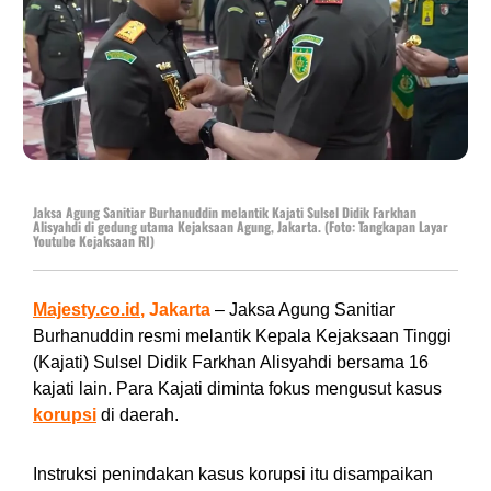
Jaksa Agung Sanitiar Burhanuddin melantik Kajati Sulsel Didik Farkhan
Alisyahdi di gedung utama Kejaksaan Agung, Jakarta. (Foto: Tangkapan Layar
Youtube Kejaksaan RI)
Majesty.co.id
, Jakarta
– Jaksa Agung Sanitiar
Burhanuddin resmi melantik Kepala Kejaksaan Tinggi
(Kajati) Sulsel Didik Farkhan Alisyahdi bersama 16
kajati lain. Para Kajati diminta fokus mengusut kasus
korupsi
di daerah.
Instruksi penindakan kasus korupsi itu disampaikan