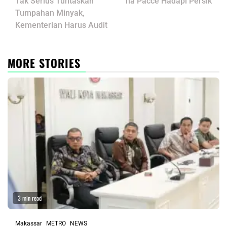
Tak Serius Tuntaskan
na Pacce Hadapi Persik
Tumpahan Minyak,
Kementerian Harus Audit
MORE STORIES
3 min read
Makassar
METRO
NEWS