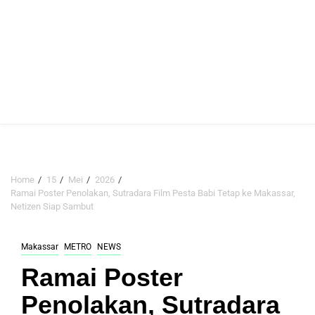
Home
15
Mei
2026
Ramai Poster Penolakan, Sutradara Film Pesta Babi Tetap ke Makassar,
Netizen Siap Sambut
Makassar
METRO
NEWS
Ramai Poster
Penolakan, Sutradara