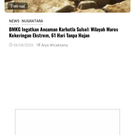
3 min read
NEWS
NUSANTARA
BMKG Ingatkan Ancaman Karhutla Sulsel: Wilayah Maros
Kekeringan Ekstrem, 61 Hari Tanpa Hujan
06/08/2026
Arya Wicaksana
Tinggalkan Balasan
Alamat email Anda tidak akan dipublikasikan.
Ruas yang wajib ditandai
*
Komentar
*