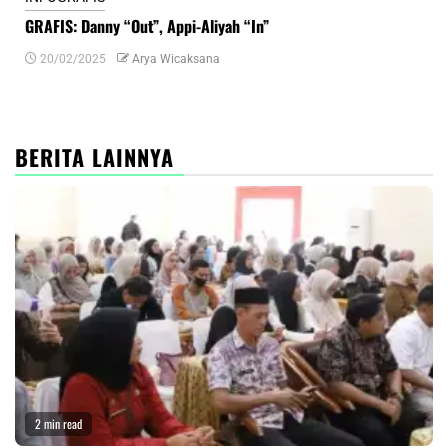
GRAFIS: Danny “Out”, Appi-Aliyah “In”
INF
20/02/2025
Arya Wicaksana
0
BERITA LAINNYA
2 min read