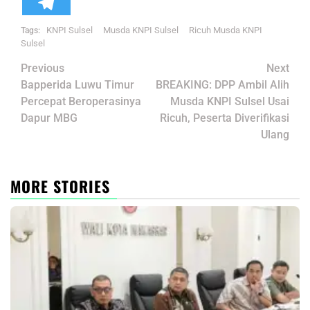
KNPI Sulsel
Musda KNPI Sulsel
Ricuh Musda KNPI
Tags:
Sulsel
Post
Previous
Next
navigation
Bapperida Luwu Timur
BREAKING: DPP Ambil Alih
Percepat Beroperasinya
Musda KNPI Sulsel Usai
Dapur MBG
Ricuh, Peserta Diverifikasi
Ulang
MORE STORIES