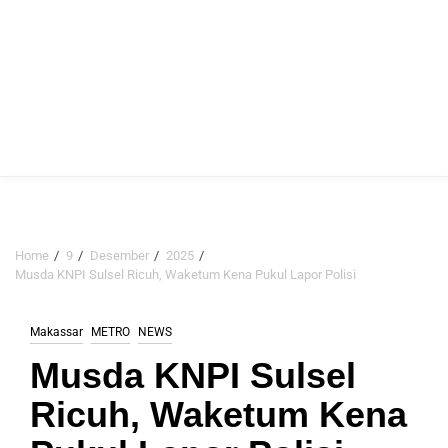
Home
9
Desember
2025
Musda KNPI Sulsel Ricuh, Waketum Kena Pukul Lapor Polisi
Makassar
METRO
NEWS
Musda KNPI Sulsel
Ricuh, Waketum Kena