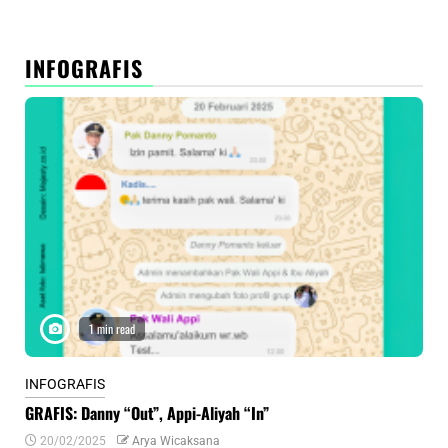
INFOGRAFIS
1 min read
INFOGRAFIS
INF
GRAFIS: Danny “Out”, Appi-Aliyah “In”
INF
20/02/2025
Arya Wicaksana
0