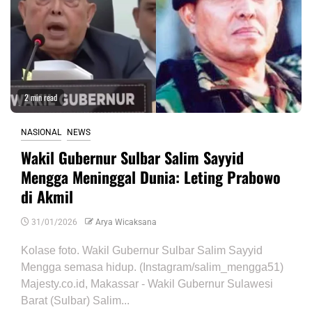
2 min read
NASIONAL
NEWS
Wakil Gubernur Sulbar Salim Sayyid
Mengga Meninggal Dunia: Leting Prabowo
di Akmil
31/01/2026
Arya Wicaksana
Kolase foto. Wakil Gubernur Sulbar Salim Sayyid
Mengga semasa hidup. (Instagram/salim_mengga51)
Majesty.co.id, Makassar - Wakil Gubernur Sulawesi
Barat (Sulbar) Salim...