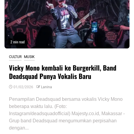
2 min read
CULTUR
MUSIK
Vicky Mono kembali ke Burgerkill, Band
Deadsquad Punya Vokalis Baru
01/02/2026
Lanina
Penampilan Deadsquad bersama vokalis Vicky Mono
beberapa waktu lalu. (Foto:
Instagram/deadsquadofficial) Majesty.co.id, Makassar -
Grup band Deadsquad mengumumkan perpisahan
dengan...