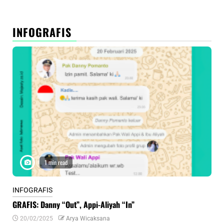
INFOGRAFIS
1 min read
INFOGRAFIS
INF
GRAFIS: Danny “Out”, Appi-Aliyah “In”
INF
20/02/2025
Arya Wicaksana
0