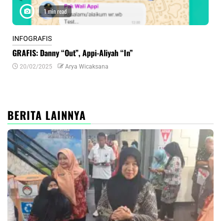
1 min read
INFOGRAFIS
INF
GRAFIS: Danny “Out”, Appi-Aliyah “In”
INF
20/02/2025
Arya Wicaksana
0
BERITA LAINNYA