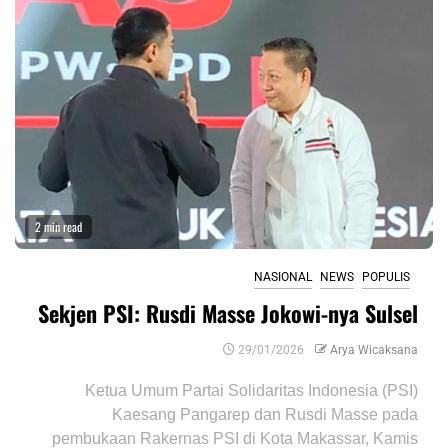
2 min read
NASIONAL
NEWS
POPULIS
Sekjen PSI: Rusdi Masse Jokowi-nya Sulsel
29/01/2026
Arya Wicaksana
Ketua Umum Partai Solidaritas Indonesia (PSI)
Kaesang Pangarep dan Rusdi Masse pada
pembukaan Rakernas PSI di Kota Makassar, Kamis