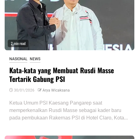
2 min read
NASIONAL
NEWS
Kata-kata yang Membuat Rusdi Masse
Tertarik Gabung PSI
30/01/2026
Arya Wicaksana
Ketua Umum PSI Kaesang Pangarep saat
memperkenalkan Rusdi Masse sebagai kader baru
pada pembukaan Rakernas PSI di Hotel Claro, Kota...