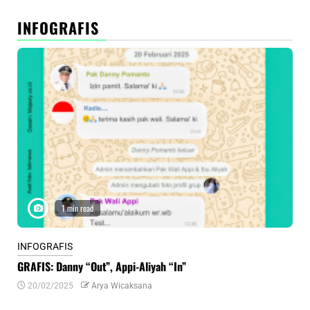
INFOGRAFIS
1 min read
INFOGRAFIS
INF
GRAFIS: Danny “Out”, Appi-Aliyah “In”
INF
20/02/2025
Arya Wicaksana
0