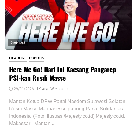
2 min read
HEADLINE
POPULIS
Here We Go! Hari Ini Kaesang Pangarep
PSI-kan Rusdi Masse
29/01/2026
Arya Wicaksana
Mantan Ketua DPW Partai Nasdem Sulawesi Selatan,
Rusdi Masse Mappasessu gabung Partai Solidaritas
Indonesia. (Foto: Ilustrasi/Majesty.co.id) Majesty.co.id,
Makassar - Mantan...