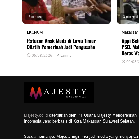
2 min read
3 min read
EKONOMI
Makassar
Ratusan Anak Muda di Luwu Timur
Appi Bel
Dilatih Pemerinah Jadi Pengusaha
PSEL Mak
Keras W
06/08/2026
Lanina
06/08/
Majesty.co.id
diterbitkan oleh PT Usaha Majesty Mencerahkan
Indonesia yang berbasis di Kota Makassar, Sulawesi Selatan.
Sesuai namanya, Majesty ingin menjadi media yang menyajika