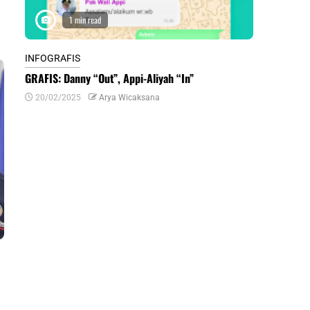
1 min read
1 m
INFOGRAFIS
INFOGRAFIS
GRAFIS: Danny “Out”, Appi-Aliyah “In”
INFOGRAFIS:
Daerah di Su
20/02/2025
Arya Wicaksana
07/07/2024