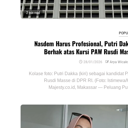
2 min read
POPU
Nasdem Harus Profesional, Putri Da
Berhak atas Kursi PAW Rusdi Ma
28/01/2026
Arya Wicak
Kolase foto: Putri Dakka (kiri) sebagai kandidat
Rusdi Masse di DPR RI. (Foto: Istimewa
Majesty.co.id, Makassar — Peluang Putr