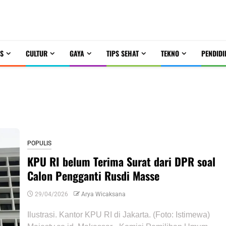
S
CULTUR
GAYA
TIPS SEHAT
TEKNO
PENDIDI
POPULIS
KPU RI belum Terima Surat dari DPR soal
Calon Pengganti Rusdi Masse
29/04/2026
Arya Wicaksana
Ilustrasi. Kantor KPU RI di Jakarta. (Foto: Istimewa)