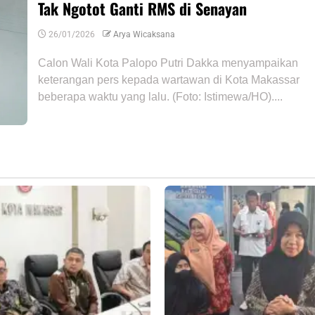
Tak Ngotot Ganti RMS di Senayan
26/01/2026
Arya Wicaksana
Calon Wali Kota Palopo Putri Dakka menyampaikan
keterangan pers kepada wartawan di Kota Makassar
beberapa waktu yang lalu. (Foto: Istimewa/HO)....