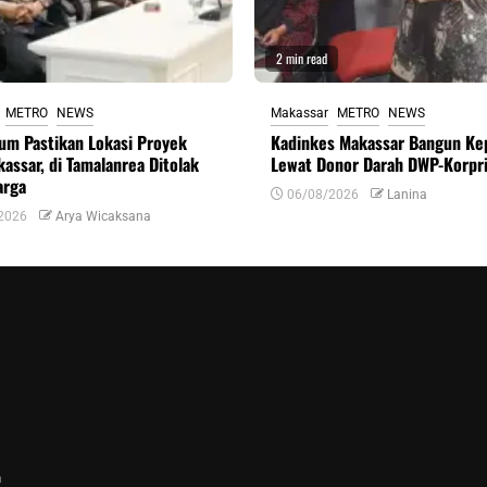
2 min read
METRO
NEWS
Makassar
METRO
NEWS
um Pastikan Lokasi Proyek
Kadinkes Makassar Bangun Ke
assar, di Tamalanrea Ditolak
Lewat Donor Darah DWP-Korpr
arga
06/08/2026
Lanina
2026
Arya Wicaksana
n