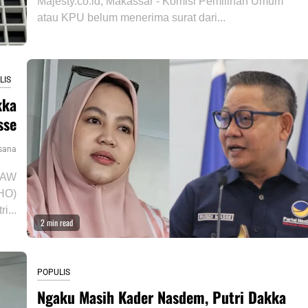
Majesty.co.id, Makassar - Komisi Pemilihan Umum
atau KPU belum menerima surat dari...
LIS
kka
sse
sana
 PAW
/HO)
i...
2 min read
POPULIS
Ngaku Masih Kader Nasdem, Putri Dakka