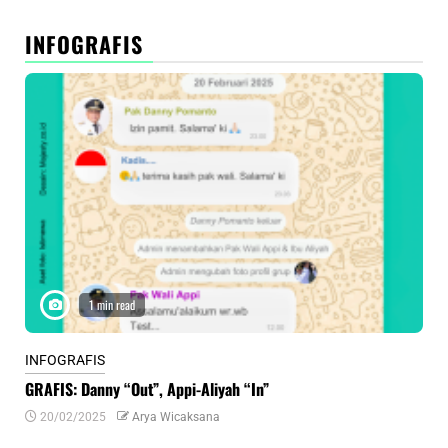
INFOGRAFIS
1 min read
INFOGRAFIS
INF
GRAFIS: Danny “Out”, Appi-Aliyah “In”
INF
20/02/2025
Arya Wicaksana
0