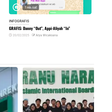
1 min read
1 m
INFOGRAFIS
INFOGRAFIS
GRAFIS: Danny “Out”, Appi-Aliyah “In”
INFOGRAFIS:
Daerah di Su
20/02/2025
Arya Wicaksana
07/07/2024