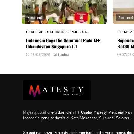
2 min read
4 min read
HEADLINE
OLAHRAGA
SEPAK BOLA
EKONOMI
Indonesia Gagal ke Semifinal Piala AFF,
Bapenda
Dikandaskan Singapura 1-1
Rp130 Mi
08/08/2026
Lanina
07/08/
Majesty.co.id
diterbitkan oleh PT Usaha Majesty Mencerahkan
Indonesia yang berbasis di Kota Makassar, Sulawesi Selatan.
Sesuai namanya, Majesty ingin menjadi media yang menyajika