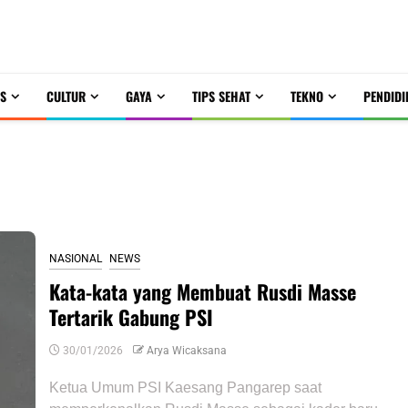
S
CULTUR
GAYA
TIPS SEHAT
TEKNO
PENDIDI
NASIONAL
NEWS
Kata-kata yang Membuat Rusdi Masse
Tertarik Gabung PSI
30/01/2026
Arya Wicaksana
Ketua Umum PSI Kaesang Pangarep saat