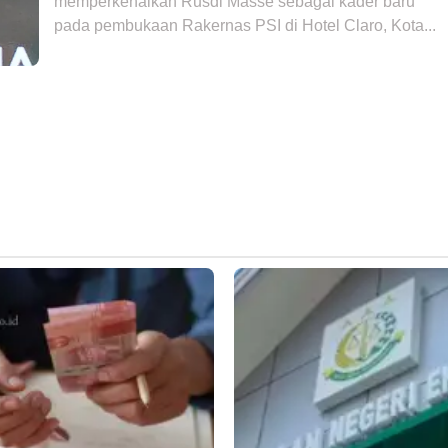
memperkenalkan Rusdi Masse sebagai kader baru
pada pembukaan Rakernas PSI di Hotel Claro, Kota...