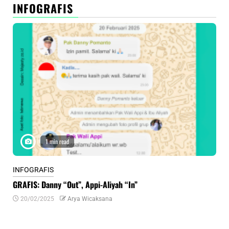
INFOGRAFIS
1 min read
INFOGRAFIS
INF
GRAFIS: Danny “Out”, Appi-Aliyah “In”
INF
20/02/2025
Arya Wicaksana
0