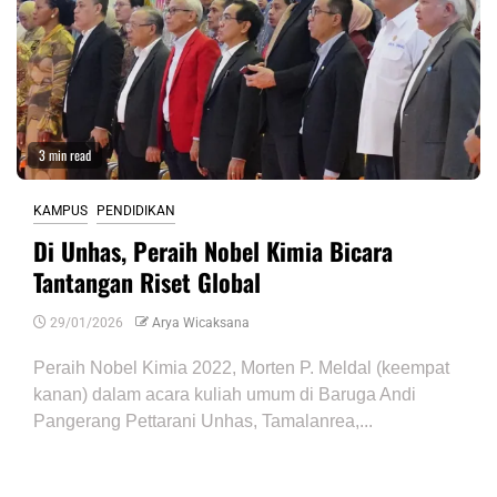
3 min read
KAMPUS
PENDIDIKAN
Di Unhas, Peraih Nobel Kimia Bicara
Tantangan Riset Global
29/01/2026
Arya Wicaksana
Peraih Nobel Kimia 2022, Morten P. Meldal (keempat
kanan) dalam acara kuliah umum di Baruga Andi
Pangerang Pettarani Unhas, Tamalanrea,...