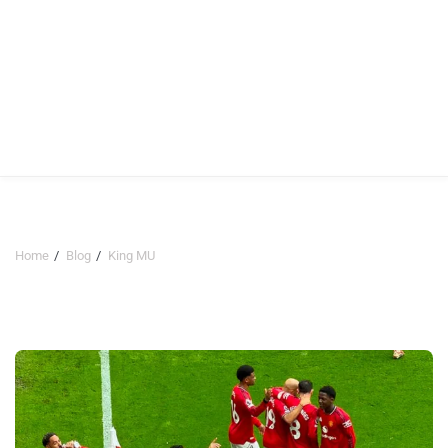
Home
Blog
King MU
King MU