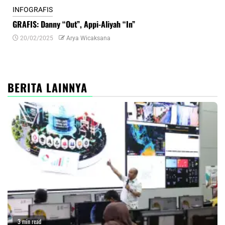
INFOGRAFIS
INF
GRAFIS: Danny “Out”, Appi-Aliyah “In”
INF
20/02/2025
Arya Wicaksana
0
BERITA LAINNYA
3 min read