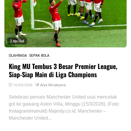
2 min read
OLAHRAGA
SEPAK BOLA
King MU Tembus 3 Besar Premier League,
Siap-Siap Main di Liga Champions
16/03/2026
Arya Wicaksana
Selebrasi pemain Manchester United usai mencetak
gol ke gawang Aston Villa, Minggu (15/3/2026). (Foto:
Instagram/manutd) Majesty.co.id, Manchester –
Manchester United...