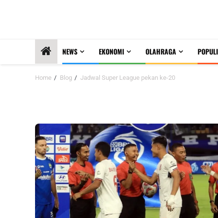
NEWS
EKONOMI
OLAHRAGA
POPULI
Home
Blog
Jadwal Super League pekan ke-20
Jadwal Super League pekan 