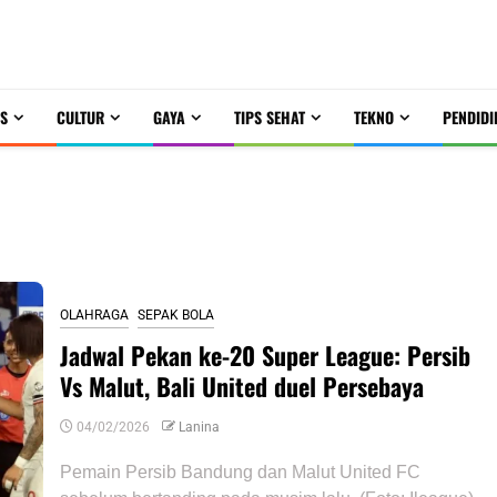
S
CULTUR
GAYA
TIPS SEHAT
TEKNO
PENDIDI
ke-20
OLAHRAGA
SEPAK BOLA
Jadwal Pekan ke-20 Super League: Persib
Vs Malut, Bali United duel Persebaya
04/02/2026
Lanina
Pemain Persib Bandung dan Malut United FC