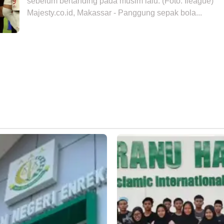
sebelum bertanding pada musim lalu. (Foto: Ileague)
Majesty.co.id, Makassar - Panggung sepak bola...