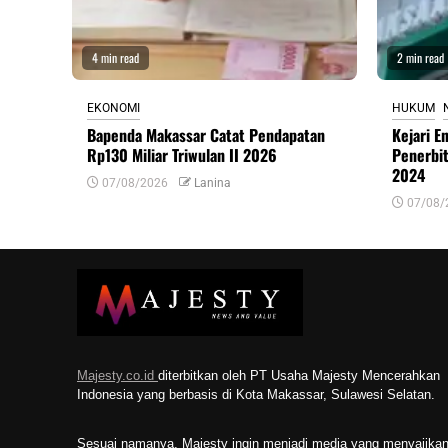
4 min read
2 min read
EKONOMI
HUKUM
Bapenda Makassar Catat Pendapatan
Kejari E
Rp130 Miliar Triwulan II 2026
Penerbi
2024
07/08/2026
Lanina
07/08/
Majesty.co.id
diterbitkan oleh PT Usaha Majesty Mencerahkan
Indonesia yang berbasis di Kota Makassar, Sulawesi Selatan.
Sesuai namanya, Majesty ingin menjadi media yang menyajika