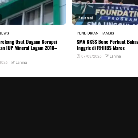
2 min read
NEWS
PENDIDIKAN
TAMSIS
nrekang Usut Dugaan Korupsi
SMA KKSS Bone Perkuat Baha
tan IUP Mineral Logam 2018–
Inggris di RHIIBS Maros
07/08/2026
Lanina
2026
Lanina
n