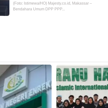
(Foto: Istimewa/HO) Majesty.co.id, Makassar –
Bendahara Umum DPP PPP...