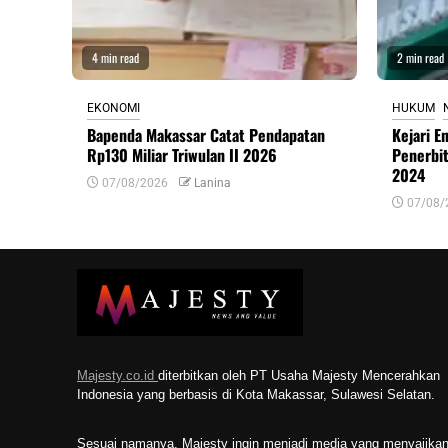
4 min read
2 min read
EKONOMI
HUKUM
Bapenda Makassar Catat Pendapatan
Kejari E
Rp130 Miliar Triwulan II 2026
Penerbi
2024
07/08/2026
Lanina
07/08/
Majesty.co.id
diterbitkan oleh PT Usaha Majesty Mencerahkan
Indonesia yang berbasis di Kota Makassar, Sulawesi Selatan.
Sesuai namanya, Majesty ingin menjadi media yang menyajika