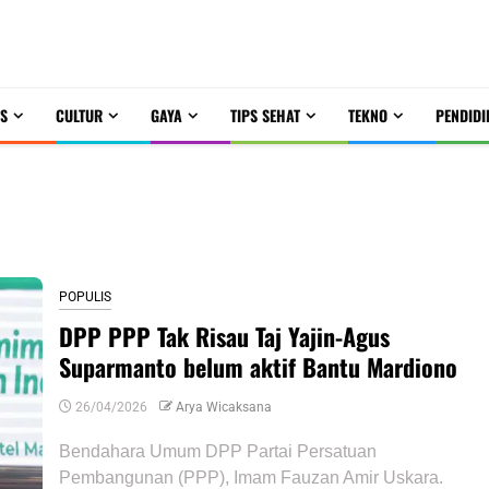
S
CULTUR
GAYA
TIPS SEHAT
TEKNO
PENDIDI
POPULIS
DPP PPP Tak Risau Taj Yajin-Agus
Suparmanto belum aktif Bantu Mardiono
26/04/2026
Arya Wicaksana
Bendahara Umum DPP Partai Persatuan
Pembangunan (PPP), Imam Fauzan Amir Uskara.