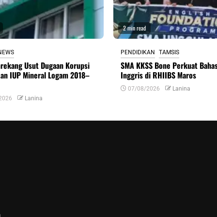
2 min read
NEWS
PENDIDIKAN
TAMSIS
nrekang Usut Dugaan Korupsi
SMA KKSS Bone Perkuat Baha
tan IUP Mineral Logam 2018–
Inggris di RHIIBS Maros
07/08/2026
Lanina
2026
Lanina
n