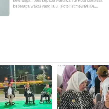
keterangan pers kepada wartawan di Kota Makassar
beberapa waktu yang lalu. (Foto: Istimewa/HO)....