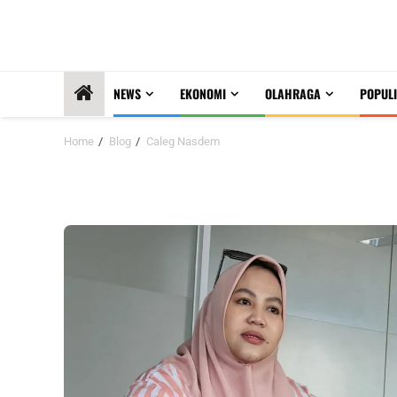
NEWS
EKONOMI
OLAHRAGA
POPULI
Home
Blog
Caleg Nasdem
Caleg Nasdem