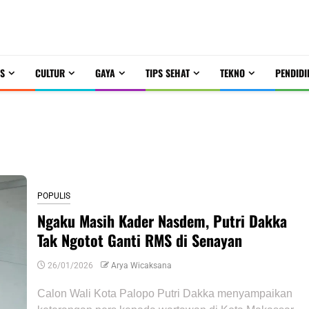
S
CULTUR
GAYA
TIPS SEHAT
TEKNO
PENDIDI
POPULIS
Ngaku Masih Kader Nasdem, Putri Dakka
Tak Ngotot Ganti RMS di Senayan
26/01/2026
Arya Wicaksana
Calon Wali Kota Palopo Putri Dakka menyampaikan