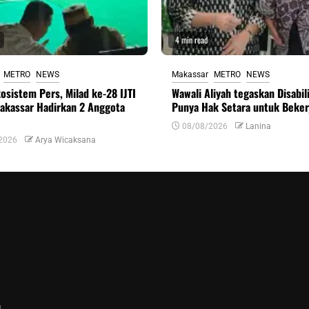
4 min read
METRO
NEWS
Makassar
METRO
NEWS
osistem Pers, Milad ke-28 IJTI
Wawali Aliyah tegaskan Disabil
akassar Hadirkan 2 Anggota
Punya Hak Setara untuk Beker
08/08/2026
Lanina
2026
Arya Wicaksana
n