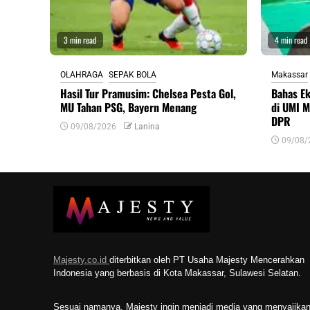
3 min read
4 min read
OLAHRAGA
SEPAK BOLA
Makassar
Hasil Tur Pramusim: Chelsea Pesta Gol,
Bahas Ek
MU Tahan PSG, Bayern Menang
di UMI M
DPR
09/08/2026
Lanina
09/08/
Majesty.co.id
diterbitkan oleh PT Usaha Majesty Mencerahkan
Indonesia yang berbasis di Kota Makassar, Sulawesi Selatan.
Sesuai namanya, Majesty ingin menjadi media yang menyajika