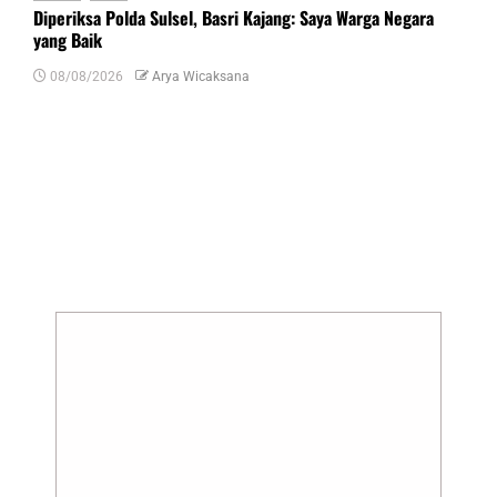
Diperiksa Polda Sulsel, Basri Kajang: Saya Warga Negara
yang Baik
08/08/2026
Arya Wicaksana
Tinggalkan Balasan
Alamat email Anda tidak akan dipublikasikan.
Ruas yang wajib ditandai
*
Komentar
*