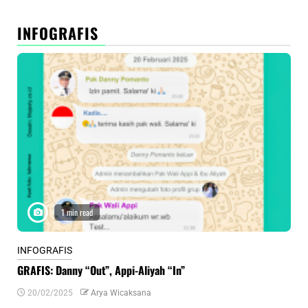
INFOGRAFIS
1 min read
INFOGRAFIS
INF
GRAFIS: Danny “Out”, Appi-Aliyah “In”
INF
20/02/2025
Arya Wicaksana
0