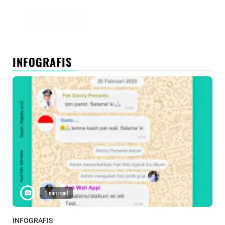
INFOGRAFIS
1 min read
INFOGRAFIS
INF