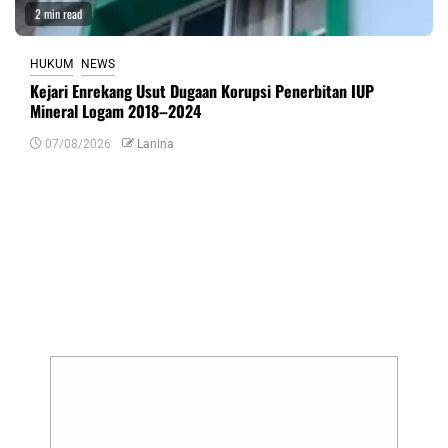
2 min read
HUKUM
NEWS
Kejari Enrekang Usut Dugaan Korupsi Penerbitan IUP
Mineral Logam 2018–2024
07/08/2026
Lanina
Tinggalkan Balasan
Alamat email Anda tidak akan dipublikasikan.
Ruas yang wajib ditandai
*
Komentar
*