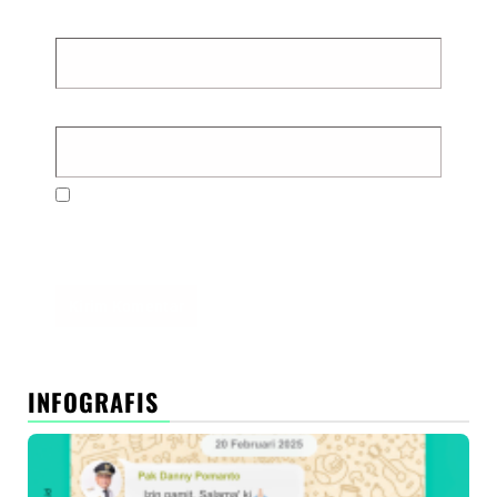
Email
*
Situs Web
Simpan nama, email, dan situs web saya pada
peramban ini untuk komentar saya berikutnya.
INFOGRAFIS