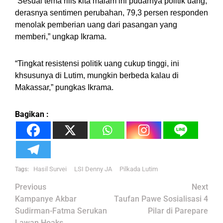
“Sesuai tema rilis kita malam ini pudarnya politik uang,
derasnya sentimen perubahan, 79,3 persen responden
menolak pemberian uang dari pasangan yang
memberi,” ungkap Ikrama.
“Tingkat resistensi politik uang cukup tinggi, ini
khsusunya di Lutim, mungkin berbeda kalau di
Makassar,” pungkas Ikrama.
Bagikan :
Hasil Survei
LSI Denny JA
Pilkada Lutim
Tags:
Post
Previous
Next
navigation
Kampanye Akbar
Taufan Pawe Sosialisasi 4
Sudirman-Fatma Serukan
Pilar di Parepare
Lawan Hoaks