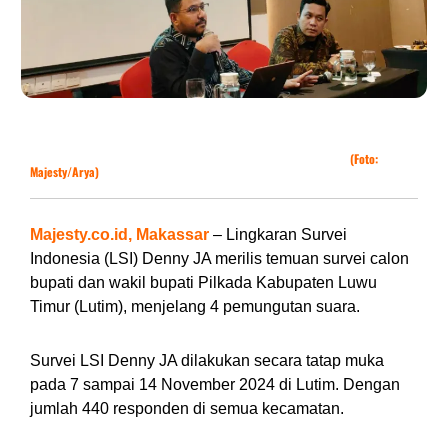
Peneliti Senior LSI Denny JA Ikrama Masloman (kiri) memaparkan temuan
survei Pilkada Luwu Timur 2024 di Makassar, Sabtu (23/7/2024).
(Foto:
Majesty/Arya)
Majesty.co.id, Makassar
– Lingkaran Survei
Indonesia (LSI) Denny JA merilis temuan survei calon
bupati dan wakil bupati Pilkada Kabupaten Luwu
Timur (Lutim), menjelang 4 pemungutan suara.
Survei LSI Denny JA dilakukan secara tatap muka
pada 7 sampai 14 November 2024 di Lutim. Dengan
jumlah 440 responden di semua kecamatan.