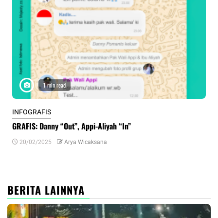
1 min read
INFOGRAFIS
INF
GRAFIS: Danny “Out”, Appi-Aliyah “In”
INF
20/02/2025
Arya Wicaksana
0
BERITA LAINNYA