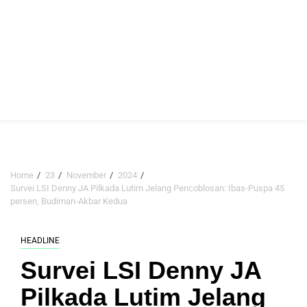
Home
23
November
2024
Survei LSI Denny JA Pilkada Lutim Jelang Pencoblosan: Ibas-Puspa 45
persen, Budiman-Akbar Kedua
HEADLINE
Survei LSI Denny JA
Pilkada Lutim Jelang