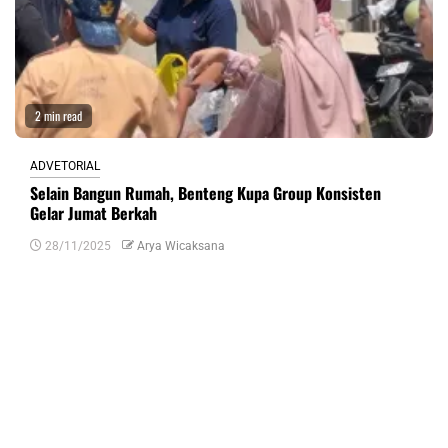
2 min read
ADVETORIAL
Selain Bangun Rumah, Benteng Kupa Group Konsisten
Gelar Jumat Berkah
28/11/2025
Arya Wicaksana
Tinggalkan Balasan
Alamat email Anda tidak akan dipublikasikan.
Ruas yang wajib ditandai
*
Komentar
*