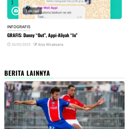
1 min read
INFOGRAFIS
INF
GRAFIS: Danny “Out”, Appi-Aliyah “In”
INF
20/02/2025
Arya Wicaksana
0
BERITA LAINNYA