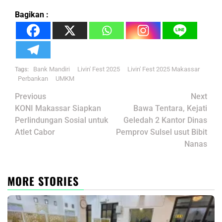
Bagikan :
Bank Mandiri
Livin' Fest 2025
Livin' Fest 2025 Makassar
Tags:
Perbankan
UMKM
Post
Previous
Next
navigation
KONI Makassar Siapkan
Bawa Tentara, Kejati
Perlindungan Sosial untuk
Geledah 2 Kantor Dinas
Atlet Cabor
Pemprov Sulsel usut Bibit
Nanas
MORE STORIES