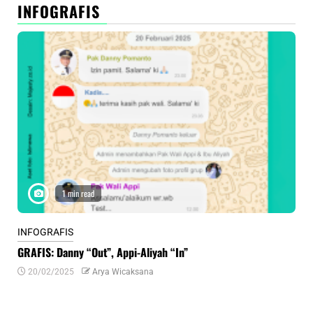
INFOGRAFIS
1 min read
INFOGRAFIS
INF
GRAFIS: Danny “Out”, Appi-Aliyah “In”
INF
20/02/2025
Arya Wicaksana
0