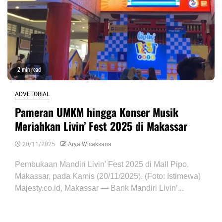
2 min read
ADVETORIAL
Pameran UMKM hingga Konser Musik
Meriahkan Livin’ Fest 2025 di Makassar
20/11/2025
Arya Wicaksana
Pembukaan Mandiri Livin' Fest 2025 di Mall Pipo,
Makassar, pada Kamis (20/11/2025). (Foto: Istimewa)
Majesty.co.id, Makassar — Bank Mandiri Livin’...