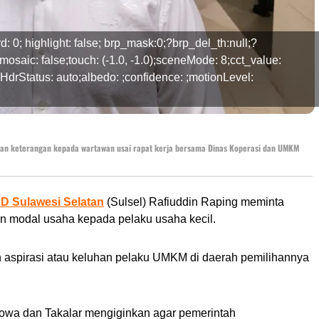
ward: 0; highlight: false; brp_mask:0;?brp_del_th:null;?
osaic: false;touch: (-1.0, -1.0);sceneMode: 8;cct_value:
;HdrStatus: auto;albedo: ;confidence: ;motionLevel:
kan keterangan kepada wartawan usai rapat kerja bersama Dinas Koperasi dan UMKM
D Sulawesi Selatan
(Sulsel) Rafiuddin Raping meminta
modal usaha kepada pelaku usaha kecil.
n aspirasi atau keluhan pelaku UMKM di daerah pemilihannya
owa dan Takalar mengiginkan agar pemerintah