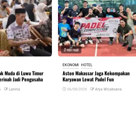
2 min read
EKONOMI
HOTEL
ak Muda di Luwu Timur
Aston Makassar Jaga Kekompakan
erinah Jadi Pengusaha
Karyawan Lewat Padel Fun
6
Lanina
06/08/2026
Arya Wicaksana