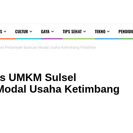
S
CULTUR
GAYA
TIPS SEHAT
TEKNO
PENDIDI
sel Perbanyak Bantuan Modal Usaha Ketimbang Pelatihan
as UMKM Sulsel
Modal Usaha Ketimbang