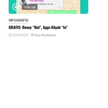
1 min read
1 m
INFOGRAFIS
INFOGRAFIS
GRAFIS: Danny “Out”, Appi-Aliyah “In”
INFOGRAFIS:
Daerah di Su
20/02/2025
Arya Wicaksana
07/07/2024