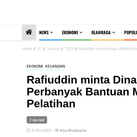
NEWS
EKONOMI
OLAHRAGA
POPULI
Home
31
Januari
2025
Rafiuddin minta Dinas UMKM Sul
EKONOMI
KEUANGAN
Rafiuddin minta Din
Perbanyak Bantuan 
Pelatihan
2 min read
31/01/2025
Arya Wicaksana