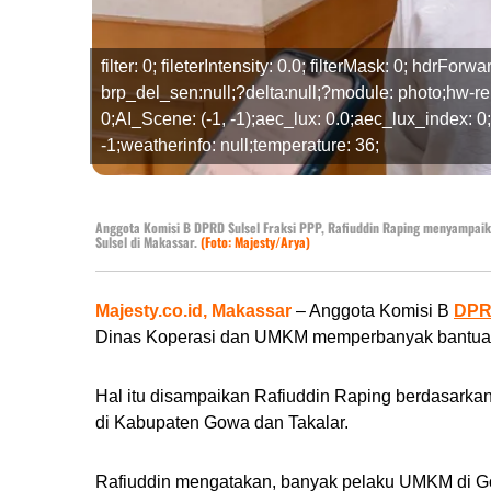
filter: 0; fileterIntensity: 0.0; filterMask: 0; hdrFor
brp_del_sen:null;?delta:null;?module: photo;hw-rem
0;AI_Scene: (-1, -1);aec_lux: 0.0;aec_lux_index: 0
-1;weatherinfo: null;temperature: 36;
Anggota Komisi B DPRD Sulsel Fraksi PPP, Rafiuddin Raping menyampai
Sulsel di Makassar.
(Foto: Majesty/Arya)
Majesty.co.id, Makassar
– Anggota Komisi B
DPR
Dinas Koperasi dan UMKM memperbanyak bantuan 
Hal itu disampaikan Rafiuddin Raping berdasarka
di Kabupaten Gowa dan Takalar.
Rafiuddin mengatakan, banyak pelaku UMKM di G