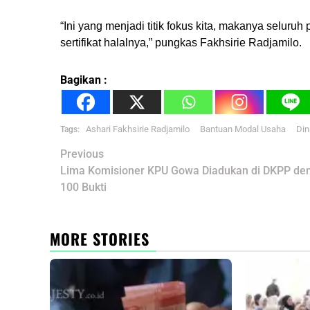
“Ini yang menjadi titik fokus kita, makanya seluru
sertifikat halalnya,” pungkas Fakhsirie Radjamilo.
Bagikan :
Ashari Fakhsirie Radjamilo
Bantuan Modal Usaha
Din
Tags:
Post
Previous
navigation
Lima Komisioner KPU Gowa Diadukan di DKPP de
100 Bukti
MORE STORIES