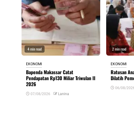
4 min read
2 min read
EKONOMI
EKONOMI
Bapenda Makassar Catat
Ratusan An
Pendapatan Rp130 Miliar Triwulan II
Dilatih Pem
2026
06/08/202
07/08/2026
Lanina
Tinggalkan Balasan