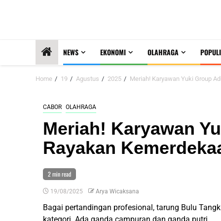
NEWS
EKONOMI
OLAHRAGA
POPULI
Home
19
Agustus
2025
Meriah! Karyawan Yuki Group 
CABOR
OLAHRAGA
Meriah! Karyawan Y
Rayakan Kemerdeka
2 min read
19/08/2025
Arya Wicaksana
Bagai pertandingan profesional, tarung Bulu Tang
kategori. Ada ganda campuran dan ganda putri.