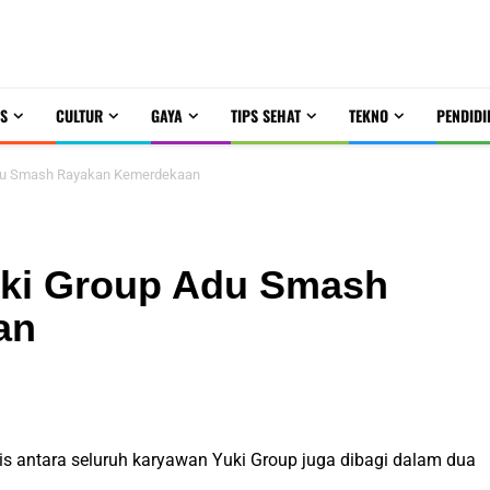
S
CULTUR
GAYA
TIPS SEHAT
TEKNO
PENDIDI
Adu Smash Rayakan Kemerdekaan
uki Group Adu Smash
an
kis antara seluruh karyawan Yuki Group juga dibagi dalam dua