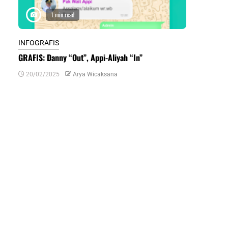
1 min read
1 m
INFOGRAFIS
INFOGRAFIS
GRAFIS: Danny “Out”, Appi-Aliyah “In”
INFOGRAFIS:
Daerah di Su
20/02/2025
Arya Wicaksana
07/07/2024