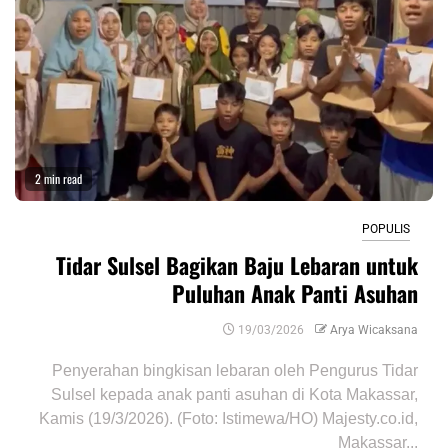
2 min read
POPULIS
Tidar Sulsel Bagikan Baju Lebaran untuk
Puluhan Anak Panti Asuhan
19/03/2026
Arya Wicaksana
Penyerahan bingkisan lebaran oleh Pengurus Tidar
Sulsel kepada anak panti asuhan di Kota Makassar,
Kamis (19/3/2026). (Foto: Istimewa/HO) Majesty.co.id,
Makassar...