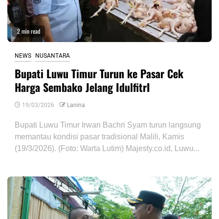
2 min read
NEWS
NUSANTARA
Bupati Luwu Timur Turun ke Pasar Cek
Harga Sembako Jelang IdulfitrI
19/03/2026
Lanina
Bupati Luwu Timur Irwan Bachri Syam turun langsung
memantau kondisi pasar tradisional Malili, Kamis
(19/3/2026). (Foto: Warta Lutim) Majesty.co.id, Luwu...