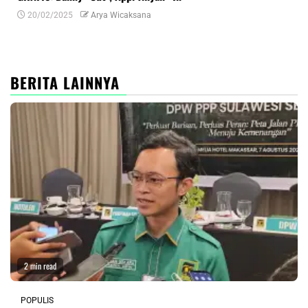
20/02/2025
Arya Wicaksana
0
BERITA LAINNYA
2 min read
POPULIS