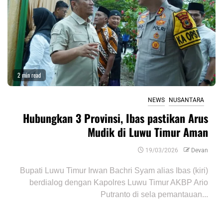
2 min read
NEWS
NUSANTARA
Hubungkan 3 Provinsi, Ibas pastikan Arus
Mudik di Luwu Timur Aman
19/03/2026
Devan
Bupati Luwu Timur Irwan Bachri Syam alias Ibas (kiri)
berdialog dengan Kapolres Luwu Timur AKBP Ario
Putranto di sela pemantauan...