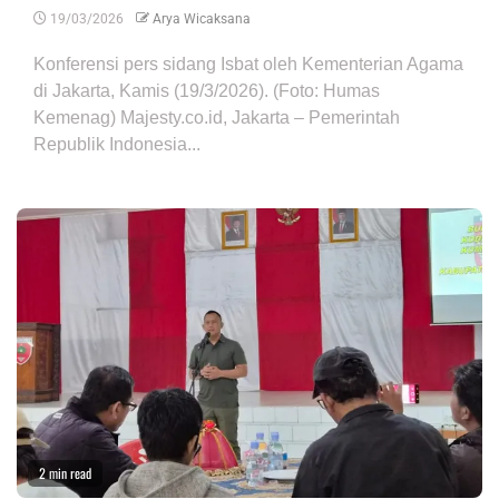
19/03/2026
Arya Wicaksana
Konferensi pers sidang Isbat oleh Kementerian Agama
di Jakarta, Kamis (19/3/2026). (Foto: Humas
Kemenag) Majesty.co.id, Jakarta – Pemerintah
Republik Indonesia...
2 min read