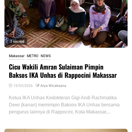
2 min read
Makassar
METRO
NEWS
Cicu Wakili Amran Sulaiman Pimpin
Baksos IKA Unhas di Rappocini Makassar
19/03/2026
Arya Wicaksana
Ketua IKA Unhas Kedokteran Gigi Andi Rachmatika
Dewi (kanan) memimpin Baksos IKA Unhas bersama
pengurus lainnya di Rappocini, Kota Makassar,...