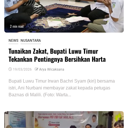
2 min read
NEWS
NUSANTARA
Tunaikan Zakat, Bupati Luwu Timur
Tekankan Pentingnya Bersihkan Harta
19/03/2026
Arya Wicaksana
Bupati Luwu Timur Irwan Bachri Syam (kiri) bersama
istri, Ani Nurbani membayar zakat kepada petugas
Baznas di Malili. (Foto: Warta...