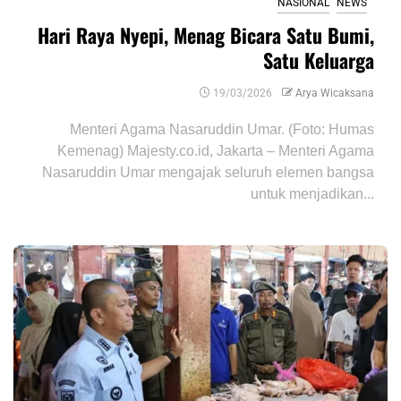
NASIONAL
NEWS
Hari Raya Nyepi, Menag Bicara Satu Bumi,
Satu Keluarga
19/03/2026
Arya Wicaksana
Menteri Agama Nasaruddin Umar. (Foto: Humas
Kemenag) Majesty.co.id, Jakarta – Menteri Agama
Nasaruddin Umar mengajak seluruh elemen bangsa
untuk menjadikan...