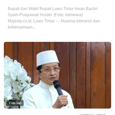
Bupati dan Wakil Bupati Luwu Timur Irwan Bachri
Syam-Puspawati Husler. (Foto: Istimewa)
Majesty.co.id, Luwu Timur — Nuansa toleransi dan
kebersamaan...
2 min read