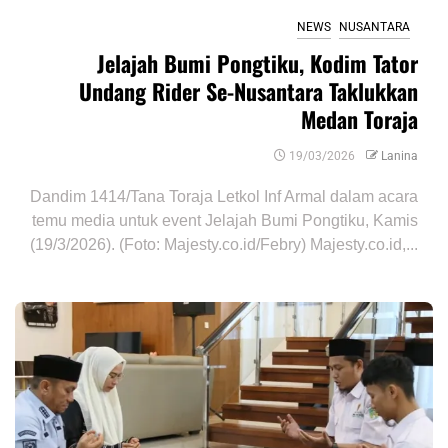
NEWS
NUSANTARA
Jelajah Bumi Pongtiku, Kodim Tator
Undang Rider Se-Nusantara Taklukkan
Medan Toraja
19/03/2026
Lanina
Dandim 1414/Tana Toraja Letkol Inf Armal dalam acara
temu media untuk event Jelajah Bumi Pongtiku, Kamis
(19/3/2026). (Foto: Majesty.co.id/Febry) Majesty.co.id,...