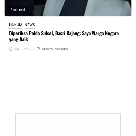
3 min read
HUKUM
NEWS
Diperiksa Polda Sulsel, Basri Kajang: Saya Warga Negara
yang Baik
08/08/2026
Arya Wicaksana
Tinggalkan Balasan
Alamat email Anda tidak akan dipublikasikan.
Ruas yang wajib ditandai
*
Komentar
*