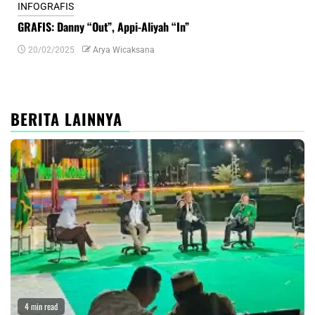
INFOGRAFIS
INF
GRAFIS: Danny “Out”, Appi-Aliyah “In”
INF
20/02/2025
Arya Wicaksana
0
BERITA LAINNYA
4 min read